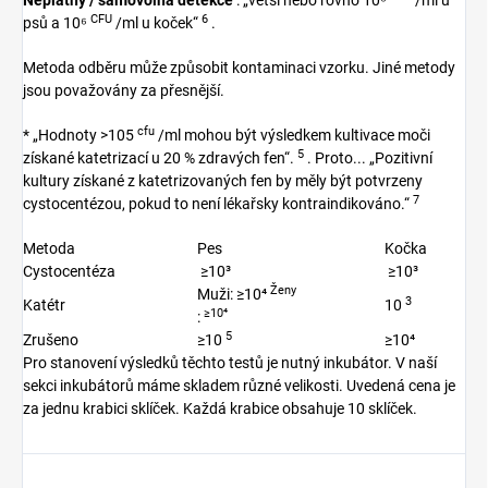
Neplatný / samovolná detekce
: „větší nebo rovno 10⁶
/ml u
CFU
6
psů a 10⁶
/ml u koček“
.
Metoda odběru může způsobit kontaminaci vzorku. Jiné metody
jsou považovány za přesnější.
cfu
* „Hodnoty >105
/ml mohou být výsledkem kultivace moči
5
získané katetrizací u 20 % zdravých fen“.
. Proto... „Pozitivní
kultury získané z katetrizovaných fen by měly být potvrzeny
7
cystocentézou, pokud to není lékařsky kontraindikováno.“
Metoda
Pes
Kočka
​
Cystocentéza
≥10³
≥10³
Ženy
Muži: ≥10⁴
3
Katétr
10
≥10⁴
:
5
Zrušeno
≥10
≥10⁴
Pro stanovení výsledků těchto testů je nutný inkubátor. V naší
sekci inkubátorů máme skladem různé velikosti. Uvedená cena je
za jednu krabici sklíček. Každá krabice obsahuje 10 sklíček.