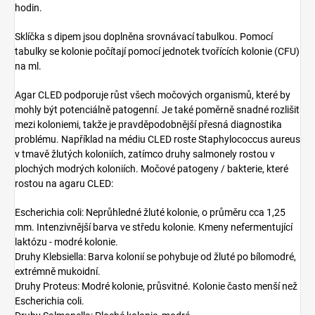
hodin.
Sklíčka s dipem jsou doplněna srovnávací tabulkou. Pomocí
tabulky se kolonie počítají pomocí jednotek tvořících kolonie (CFU)
na ml.
Agar CLED podporuje růst všech močových organismů, které by
mohly být potenciálně patogenní. Je také poměrně snadné rozlišit
mezi koloniemi, takže je pravděpodobnější přesná diagnostika
problému. Například na médiu CLED roste Staphylococcus aureus
v tmavě žlutých koloniích, zatímco druhy salmonely rostou v
plochých modrých koloniích. Močové patogeny / bakterie, které
rostou na agaru CLED:
Escherichia coli: Neprůhledné žluté kolonie, o průměru cca 1,25
mm. Intenzivnější barva ve středu kolonie. Kmeny nefermentující
laktózu - modré kolonie.
Druhy Klebsiella: Barva kolonií se pohybuje od žluté po bílomodré,
extrémně mukoidní.
Druhy Proteus: Modré kolonie, průsvitné. Kolonie často menší než
Escherichia coli.