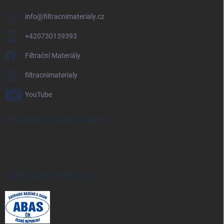
info
@
filtracnimaterialy.cz
+420730139393
Filtrační Materiály
filtracnimaterialy
YouTube
PŘIJÍMÁME ONLINE PLATBY
JSME ČLENY ASOCIACE