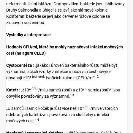
nefermentujícími laktózu. Grampozitivní bakterie jsou inhibovány.
Druhy Salmonella a Shigella se jeví jako slámové kolonie.
Koliformní bakterie se jeví jako červené/růžové kolonie se
žlučovou sráženinou.
Výsledky a interpretace
Hodnoty CFU/ml, které by mohly naznačovat infekci močových
cest (na agaru CLED)
Cystocentéza
: „jakákoli úroveň bakteriálního růstu může být
významná, ačkoli vzorky z infekce močových cest obvykle
jednotek
2
obsahují ≥10³
tvořících kolonie (CFU)/ml“.
CFU
u
Katetr
: „≥10⁴
/ml u samců (psů) a ≥10⁶
samic (psů)* jsou
3
obvykle považovány za významné.“
cfu
„U samců i samic koček je růst více než 10³
/ml ve vzorcích
odebraných katetrizací považován za slučitelný s infekcí
4
močových cest.“
CFU