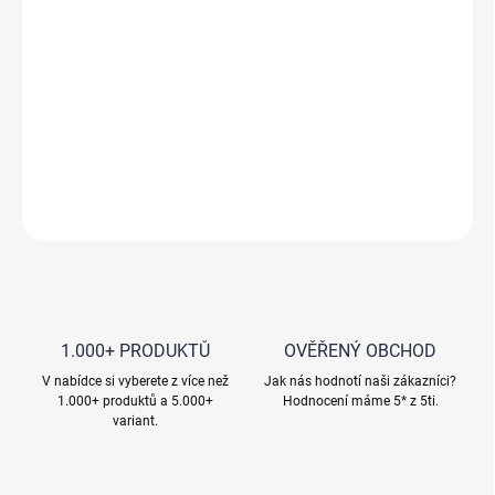
Měrná
SKLADEM
cena:
−
+
Přidat do košíku
DETAILNÍ INFORMACE
ZEPTAT SE
HLÍDAT
1.000+ PRODUKTŮ
OVĚŘENÝ OBCHOD
V nabídce si vyberete z více než
Jak nás hodnotí naši zákazníci?
1.000+ produktů a 5.000+
Hodnocení máme 5* z 5ti.
variant.