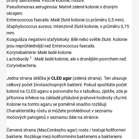
Druhy Salmonella: Ploché kolonie, modré.
Pseudomonas aeruginosa: Matně zelené kolonie s drsným
okrajem.
Enterococcus faecalis: Malé žluté kolonie (o průměru 0,5 mm).
Staphylococcus aureus: Intenzivně žluté kolonie, o průměru 0,75
mm.
Koaguláza negativní stafylokoky: Bílé nebo světle žluté. Kolonie
jsou neprůhlednější než Enterococcus faecalis.
Korynebakterie: Malé šedé kolonie.
1
Lactobacily
: Malé šedé kolonie, ale s drsnějším povrchem než
Corynebacteria.
Jedna strana sklíčka je
CLED agar
(zelená strana). Ten ukazuje
celkový počet životaschopných bakterií. Pokud spočítáte počet
kolonií na CLED agaru a porovnáte ho s tabulkou, zjistíte, zda je
přítomna infekce na základě příslušné prahové hodnoty cfu/ml.
Kolonie na tomto agaru se poměrně snadno rozlišují.
Charakteristiky růstu si můžete prohlédnout v seznamu
močových patogenů v seznamu dále na stránce.
Červená strana (MacConkeyho agar) roste / testuje koliformní
bakterie. Rozlišuje mezi koliformními bakteriemi a bakteriemi