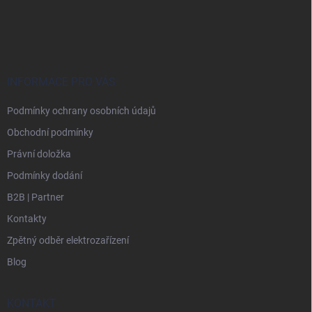
Z
á
p
a
t
í
INFORMACE PRO VÁS
Podmínky ochrany osobních údajů
Obchodní podmínky
Právní doložka
Podmínky dodání
B2B | Partner
Kontakty
Zpětný odběr elektrozařízení
Blog
KONTAKT