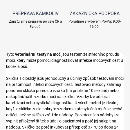
PŘEPRAVA KAMKOLIV
ZÁKAZNICKÁ PODPORA
Zajišťujeme přepravu po celé ČR a
Poradíme s výběrem Po-Pá: 9:00-
Evropě.
16:00.
Tyto
veterinární
testy na moč
jsou testem ze středního proudu
moči, který může pomoci diagnostikovat infekce močových cest u
koček a psů.
Sklíčka s dipslidy jsou jednoduchý a účinný způsob testování moči
na přítomnost infekcí močových cest. Testovací metody zahrnují
ponoření sklíčka přímo do vzorku (na přibližně 10 sekund) nebo
nakapání/nalití vzorku moči na sklíčko. Vzorky lze odebrat
katetrizací nebo cystická diagnostika. U všech metod je ideální,
když je sklíčko zcela pokryto vzorkem a přebytečná moč se nechá
odtéct, než se sklíčko vrátí do nádoby. Po vrácení do nádoby lze
vyplnit přiložený štítek s údaji o pacientovi a poté jej nalepit na
nádobu. Sklíčko lze poté inkubovat při teplotě 37 °C po dobu 24