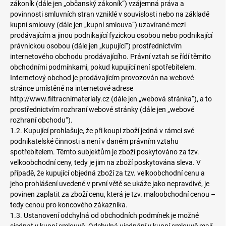
zákoník (dále jen „občanský zákoník“) vzájemná práva a
povinnosti smluvních stran vzniklé v souvislosti nebo na základě
kupní smlouvy (dále jen „kupní smlouva“) uzavírané mezi
prodávajícím a jinou podnikající fyzickou osobou nebo podnikající
právnickou osobou (dále jen „kupující“) prostřednictvím
internetového obchodu prodávajícího. Právní vztah se řídí těmito
obchodními podmínkami, pokud kupující není spotřebitelem.
Internetový obchod je prodávajícím provozován na webové
stránce umístěné na internetové adrese
http://www.filtracnimaterialy.cz (dále jen „webová stránka“), a to
prostřednictvím rozhraní webové stránky (dále jen „webové
rozhraní obchodu“).
1.2. Kupující prohlašuje, že při koupi zboží jedná v rámci své
podnikatelské činnosti a není v daném právním vztahu
spotřebitelem. Těmto subjektům je zboží poskytováno za tzv.
velkoobchodní ceny, tedy je jim na zboží poskytována sleva. V
případě, že kupující objedná zboží za tzv. velkoobchodní cenu a
jeho prohlášení uvedené v první větě se ukáže jako nepravdivé, je
povinen zaplatit za zboží cenu, která je tzv. maloobchodní cenou –
tedy cenou pro koncového zákazníka.
1.3. Ustanovení odchylná od obchodních podmínek je možné