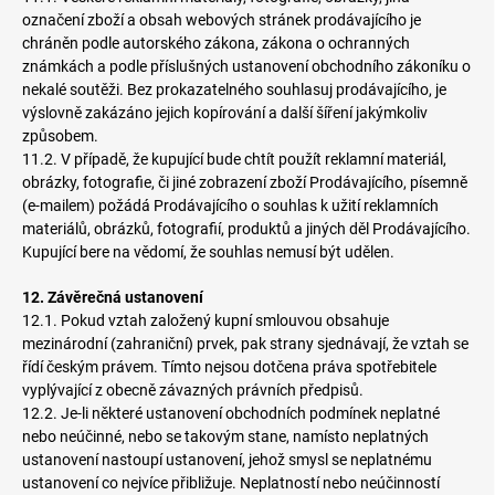
označení zboží a obsah webových stránek prodávajícího je
chráněn podle autorského zákona, zákona o ochranných
známkách a podle příslušných ustanovení obchodního zákoníku o
nekalé soutěži. Bez prokazatelného souhlasuj prodávajícího, je
výslovně zakázáno jejich kopírování a další šíření jakýmkoliv
způsobem.
11.2. V případě, že kupující bude chtít použít reklamní materiál,
obrázky, fotografie, či jiné zobrazení zboží Prodávajícího, písemně
(e-mailem) požádá Prodávajícího o souhlas k užití reklamních
materiálů, obrázků, fotografií, produktů a jiných děl Prodávajícího.
Kupující bere na vědomí, že souhlas nemusí být udělen.
12. Závěrečná ustanovení
12.1. Pokud vztah založený kupní smlouvou obsahuje
mezinárodní (zahraniční) prvek, pak strany sjednávají, že vztah se
řídí českým právem. Tímto nejsou dotčena práva spotřebitele
vyplývající z obecně závazných právních předpisů.
12.2. Je-li některé ustanovení obchodních podmínek neplatné
nebo neúčinné, nebo se takovým stane, namísto neplatných
ustanovení nastoupí ustanovení, jehož smysl se neplatnému
ustanovení co nejvíce přibližuje. Neplatností nebo neúčinností