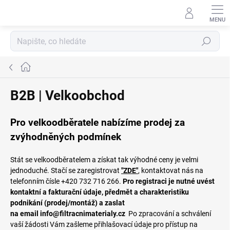
Přejít
na
obsah
Hledat
Domů
B2B | Velkoobchod
Pro velkoodběratele nabízíme prodej za
zvýhodněných podmínek
Stát se velkoodběratelem a získat tak výhodné ceny je velmi
jednoduché. Stačí se zaregistrovat
"ZDE"
, kontaktovat nás na
telefonním čísle +420 732 716 266.
Pro registraci je nutné uvést
kontaktní a fakturační údaje, předmět a charakteristiku
podnikání (prodej/montáž) a zaslat
na email
info@filtracnimaterialy.cz
Po zpracování a schválení
vaší žádosti Vám zašleme přihlašovací údaje pro přístup na