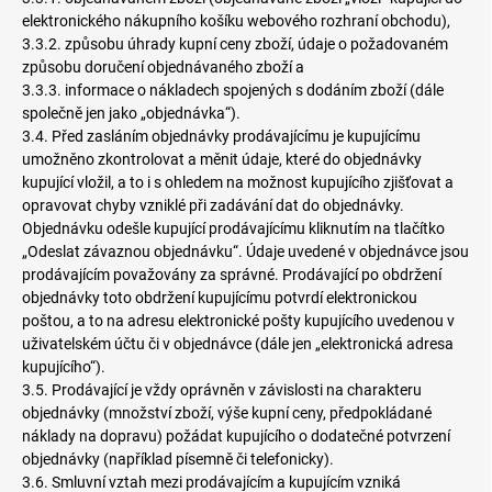
elektronického nákupního košíku webového rozhraní obchodu),
3.3.2. způsobu úhrady kupní ceny zboží, údaje o požadovaném
způsobu doručení objednávaného zboží a
3.3.3. informace o nákladech spojených s dodáním zboží (dále
společně jen jako „objednávka“).
3.4. Před zasláním objednávky prodávajícímu je kupujícímu
umožněno zkontrolovat a měnit údaje, které do objednávky
kupující vložil, a to i s ohledem na možnost kupujícího zjišťovat a
opravovat chyby vzniklé při zadávání dat do objednávky.
Objednávku odešle kupující prodávajícímu kliknutím na tlačítko
„Odeslat závaznou objednávku“. Údaje uvedené v objednávce jsou
prodávajícím považovány za správné. Prodávající po obdržení
objednávky toto obdržení kupujícímu potvrdí elektronickou
poštou, a to na adresu elektronické pošty kupujícího uvedenou v
uživatelském účtu či v objednávce (dále jen „elektronická adresa
kupujícího“).
3.5. Prodávající je vždy oprávněn v závislosti na charakteru
objednávky (množství zboží, výše kupní ceny, předpokládané
náklady na dopravu) požádat kupujícího o dodatečné potvrzení
objednávky (například písemně či telefonicky).
3.6. Smluvní vztah mezi prodávajícím a kupujícím vzniká