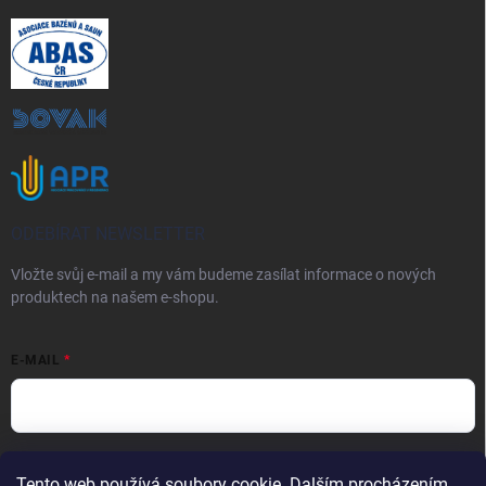
ODEBÍRAT NEWSLETTER
Vložte svůj e-mail a my vám budeme zasílat informace o nových
produktech na našem e-shopu.
E-MAIL
Vložením e-mailu souhlasíte s
podmínkami ochrany osobních údajů
Tento web používá soubory cookie. Dalším procházením