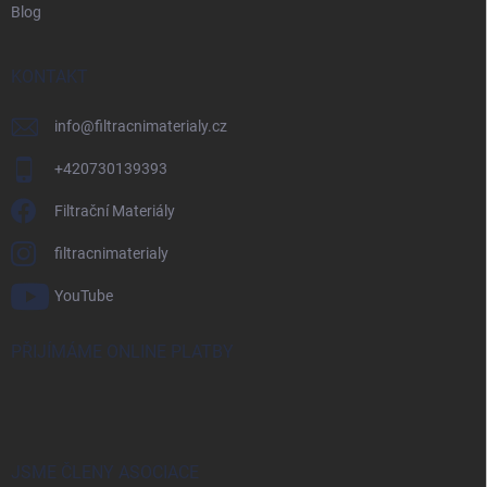
Blog
KONTAKT
info
@
filtracnimaterialy.cz
+420730139393
Filtrační Materiály
filtracnimaterialy
YouTube
PŘIJÍMÁME ONLINE PLATBY
JSME ČLENY ASOCIACE