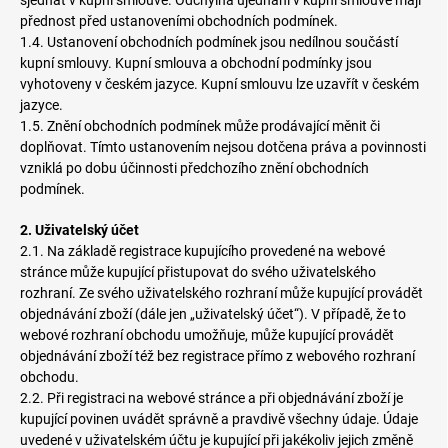
sjednat v kupní smlouvě. Odchylná ujednání v kupní smlouvě mají
přednost před ustanoveními obchodních podmínek.
1.4. Ustanovení obchodních podmínek jsou nedílnou součástí
kupní smlouvy. Kupní smlouva a obchodní podmínky jsou
vyhotoveny v českém jazyce. Kupní smlouvu lze uzavřít v českém
jazyce.
1.5. Znění obchodních podmínek může prodávající měnit či
doplňovat. Tímto ustanovením nejsou dotčena práva a povinnosti
vzniklá po dobu účinnosti předchozího znění obchodních
podmínek.
2. Uživatelský účet
2.1. Na základě registrace kupujícího provedené na webové
stránce může kupující přistupovat do svého uživatelského
rozhraní. Ze svého uživatelského rozhraní může kupující provádět
objednávání zboží (dále jen „uživatelský účet“). V případě, že to
webové rozhraní obchodu umožňuje, může kupující provádět
objednávání zboží též bez registrace přímo z webového rozhraní
obchodu.
2.2. Při registraci na webové stránce a při objednávání zboží je
kupující povinen uvádět správně a pravdivě všechny údaje. Údaje
uvedené v uživatelském účtu je kupující při jakékoliv jejich změně