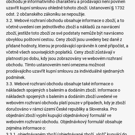
obchodu je informativního charakteru a prodávající není povinen
uzavřít kupní smlouvu ohledně tohoto zboží. Ustanovení § 1732
odst. 2 občanského zákoníku se nepoužije.
3.2. Webové rozhraní obchodu obsahuje informace o zboží, a to
včetně uvedení cen jednotlivého zboží a nákladů za navrácení
zboží, jestliže toto zboží ze své podstaty nemůže být navráceno
obvyklou poštovní cestou. Ceny zboží jsou uvedeny bez daně z
přidané hodnoty, kterou je prodávající oprávněn k ceně připočíst, a
včetně všech souvisejících poplatků. Ceny zboží zůstávají v
platnosti po dobu, kdy jsou zobrazovány ve webovém rozhraní
obchodu. Tímto ustanovením není omezena možnost
prodávajícího uzavřít kupní smlouvu za individuálně sjednaných
podmínek.
3.3. Webové rozhraní obchodu obsahuje také informace o
nákladech spojených s balením a dodáním zboží. Informace o
nákladech spojených s balením a dodáním zboží uvedené ve
webovém rozhraní obchodu platí pouze v případech, kdy je zboží
doručováno v rámci území České republiky a Slovenska. Pro
objednání zboží vyplní kupující objednávkový formulář ve
webovém rozhraní obchodu. Objednávkový formulář obsahuje
zejména informace o:
3.3.1. objednávaném zboží (objednávané zboží „vloží“ kupující do