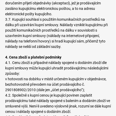
doručením přijetí objednávky (akceptací), jež je prodávajícím
zasláno kupujícímu elektronickou poštou, a to na adresu
elektronické pošty kupujícího.
3.7. Kupující souhlasí s použitím komunikačních prostředků na
dálku při uzavírání kupní smlouvy. Náklady vzniklé kupujícímu při
použití komunikačních prostředků na dálku v souvislosti s
uzavřením kupní smlouvy (náklady na internetové připojení,
náklady na telefonní hovory) si hradí kupující sám, přičemž tyto
náklady se neliší od základní sazby.
4. Cena zboží a platební podmínky
4.1. Cenu zboží a případné náklady spojené s dodáním zboží dle
kupní smlouvy může kupující uhradit prodávajícímu následujícími
způsoby:
v hotovosti na dobírku v místě určeném kupujícím v objednávce,
bezhotovostně převodem na účet prodávajícího č.
2901808902/2010 (dále jen „účet prodávajícího“);
4.2. Společně s kupní cenou je kupující povinen zaplatit
prodávajícímu také náklady spojené s balením a dodáním zboží ve
smluvené výši. Není-li uvedeno výslovně jinak, rozumí se dále kupní
cenou i náklady spojené s dodáním zboží.