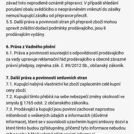
závad toto neprodleně oznámit přepravci. V případě shledání
porušení obalu svědčícího o neoprávněném vniknutí do zásilky
nemusí kupující zásilku od přepravce převzít.
5.5. Další práva a povinnosti stran při přepravě zboží mohou
upravit zvláštní dodací podmínky prodávajícího, jsou-li
prodávajícím vydány.
6. Práva z Vadného plnění
6.1. Práva a povinnosti související s odpovědností prodávajícího
za vady upravuje reklamační řád prodávajícího a obecně závazné
právní předpisy, zejména zák. č. 89/2012 Sb., občanský zákoník.
7. Další práva a povinnosti smluvních stran
7.1. Kupující nabývá vlastnictví ke zboží zaplacením celé kupní
ceny zboží.
7.2. Kupující tímto přebírá na sebe nebezpečí změny okolností ve
smyslu § 1765 odst. 2 občanského zákoníku.
7.3. Prodávající a kupující jsou povinni zachovat naprostou
mlčenlivost o veškerých údajích a informacích (důvěrné
informace), které se v souvislosti uzavřením kupní smlouvy dozví a
které tímto budou zpřístupněny, přičemž tyto informace nebudou