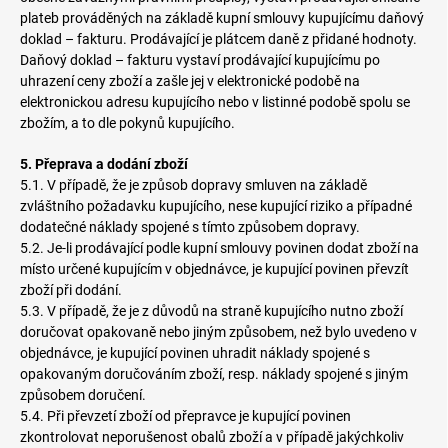
plateb prováděných na základě kupní smlouvy kupujícímu daňový
doklad – fakturu. Prodávající je plátcem daně z přidané hodnoty.
Daňový doklad – fakturu vystaví prodávající kupujícímu po
uhrazení ceny zboží a zašle jej v elektronické podobě na
elektronickou adresu kupujícího nebo v listinné podobě spolu se
zbožím, a to dle pokynů kupujícího.
5. Přeprava a dodání zboží
5.1. V případě, že je způsob dopravy smluven na základě
zvláštního požadavku kupujícího, nese kupující riziko a případné
dodatečné náklady spojené s tímto způsobem dopravy.
5.2. Je-li prodávající podle kupní smlouvy povinen dodat zboží na
místo určené kupujícím v objednávce, je kupující povinen převzít
zboží při dodání.
5.3. V případě, že je z důvodů na straně kupujícího nutno zboží
doručovat opakovaně nebo jiným způsobem, než bylo uvedeno v
objednávce, je kupující povinen uhradit náklady spojené s
opakovaným doručováním zboží, resp. náklady spojené s jiným
způsobem doručení.
5.4. Při převzetí zboží od přepravce je kupující povinen
zkontrolovat neporušenost obalů zboží a v případě jakýchkoliv