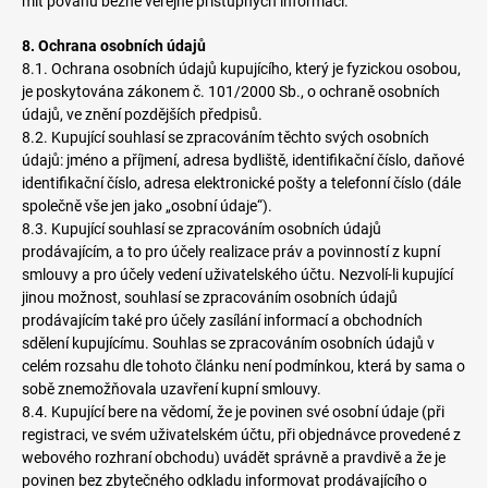
mít povahu běžně veřejně přístupných informací.
8. Ochrana osobních údajů
8.1. Ochrana osobních údajů kupujícího, který je fyzickou osobou,
je poskytována zákonem č. 101/2000 Sb., o ochraně osobních
údajů, ve znění pozdějších předpisů.
8.2. Kupující souhlasí se zpracováním těchto svých osobních
údajů: jméno a příjmení, adresa bydliště, identifikační číslo, daňové
identifikační číslo, adresa elektronické pošty a telefonní číslo (dále
společně vše jen jako „osobní údaje“).
8.3. Kupující souhlasí se zpracováním osobních údajů
prodávajícím, a to pro účely realizace práv a povinností z kupní
smlouvy a pro účely vedení uživatelského účtu. Nezvolí-li kupující
jinou možnost, souhlasí se zpracováním osobních údajů
prodávajícím také pro účely zasílání informací a obchodních
sdělení kupujícímu. Souhlas se zpracováním osobních údajů v
celém rozsahu dle tohoto článku není podmínkou, která by sama o
sobě znemožňovala uzavření kupní smlouvy.
8.4. Kupující bere na vědomí, že je povinen své osobní údaje (při
registraci, ve svém uživatelském účtu, při objednávce provedené z
webového rozhraní obchodu) uvádět správně a pravdivě a že je
povinen bez zbytečného odkladu informovat prodávajícího o