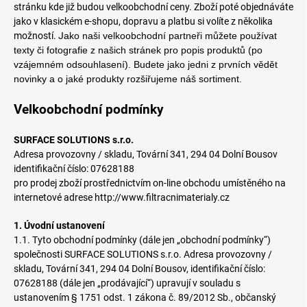
stránku kde již budou velkoobchodní ceny. Zboží poté objednáváte
jako v klasickém e-shopu, dopravu a platbu si volíte z několika
možností. J
ako naši velkoobchodní partneři můžete používat
texty či fotografie z našich stránek pro popis produktů (po
vzájemném odsouhlasení). B
udete jako jedni z prvních vědět
novinky a o jaké produkty rozšiřujeme náš sortiment.
Velkoobchodní podmínky
SURFACE SOLUTIONS s.r.o.
Adresa provozovny / skladu, Tovární 341, 294 04 Dolní Bousov
identifikační číslo: 07628188
pro prodej zboží prostřednictvím on-line obchodu umístěného na
internetové adrese http://www.filtracnimaterialy.cz
1. Úvodní ustanovení
1.1. Tyto obchodní podmínky (dále jen „obchodní podmínky“)
společnosti SURFACE SOLUTIONS s.r.o. Adresa provozovny /
skladu, Tovární 341, 294 04 Dolní Bousov, identifikační číslo:
07628188 (dále jen „prodávající“) upravují v souladu s
ustanovením § 1751 odst. 1 zákona č. 89/2012 Sb., občanský