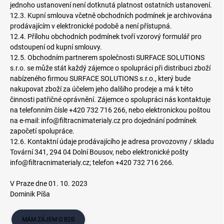
jednoho ustanovení není dotknutá platnost ostatních ustanovení.
12.3. Kupní smlouva včetně obchodních podmínek je archivována
prodávajícím v elektronické podobě a není přístupná.
12.4. Přílohu obchodních podmínek tvoří vzorový formulář pro
odstoupení od kupní smlouvy.
12.5. Obchodním partnerem společnosti SURFACE SOLUTIONS
s.r.o. se může stát každý zájemce o spolupráci při distribuci zboží
nabízeného firmou SURFACE SOLUTIONS s.r.o., který bude
nakupovat zboží za účelem jeho dalšího prodeje a má k této
činnosti patřičné oprávnění. Zájemce o spolupráci nás kontaktuje
na telefonním čísle +420 732 716 266, nebo elektronickou poštou
na e-mail: info@filtracnimaterialy.cz pro dojednání podmínek
započetí spolupráce.
12.6. Kontaktní údaje prodávajícího je adresa provozovny / skladu
Tovární 341, 294 04 Dolní Bousov, nebo elektronické pošty
info@filtracnimaterialy.cz; telefon +420 732 716 266.
V Praze dne 01. 10. 2023
Dominik Píša
MÁM ZÁJEM O B2B