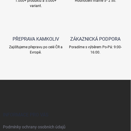
1.000+ produktů a 5.000+
Hodnocení máme 5* z 5ti.
r
variant.
v
k
y
v
ý
p
PŘEPRAVA KAMKOLIV
ZÁKAZNICKÁ PODPORA
i
s
Zajišťujeme přepravu po celé ČR a
Poradíme s výběrem Po-Pá: 9:00-
u
Evropě.
16:00.
Z
á
p
a
t
í
INFORMACE PRO VÁS
Podmínky ochrany osobních údajů