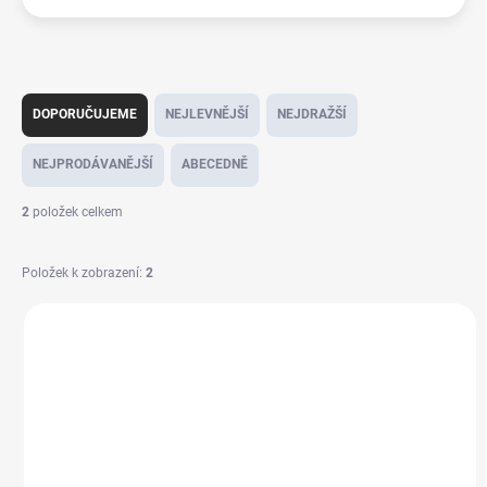
Ř
a
DOPORUČUJEME
NEJLEVNĚJŠÍ
NEJDRAŽŠÍ
z
e
NEJPRODÁVANĚJŠÍ
ABECEDNĚ
n
í
2
položek celkem
p
r
Položek k zobrazení:
2
o
d
V
u
ý
k
p
t
i
ů
s
p
r
o