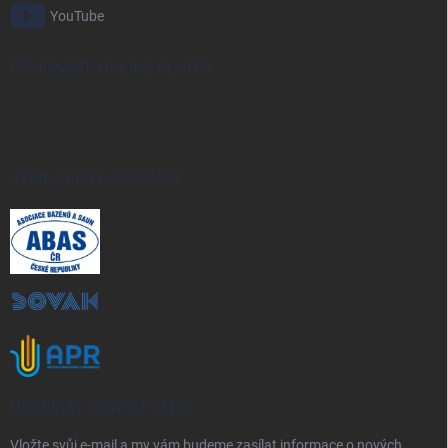
YouTube
PŘIJÍMÁME ONLINE PLATBY
JSME ČLENY ASOCIACE
ODEBÍRAT NEWSLETTER
Vložte svůj e-mail a my vám budeme zasílat informace o nových