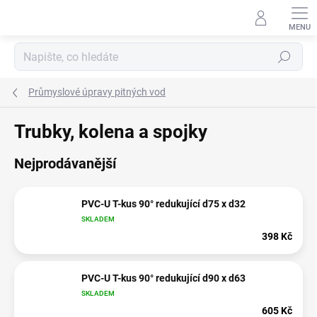
Přejít
na
obsah
Hledat
Průmyslové úpravy pitných vod
Trubky, kolena a spojky
Nejprodávanější
PVC-U T-kus 90° redukující d75 x d32
SKLADEM
398 Kč
PVC-U T-kus 90° redukující d90 x d63
SKLADEM
605 Kč