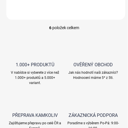
6
položek celkem
O
v
l
á
d
a
c
1.000+ PRODUKTŮ
OVĚŘENÝ OBCHOD
í
V nabídce si vyberete z více než
p
Jak nás hodnotí naši zákazníci?
1.000+ produktů a 5.000+
Hodnocení máme 5* z 5ti.
r
variant.
v
k
y
v
ý
p
PŘEPRAVA KAMKOLIV
ZÁKAZNICKÁ PODPORA
i
s
Zajišťujeme přepravu po celé ČR a
Poradíme s výběrem Po-Pá: 9:00-
u