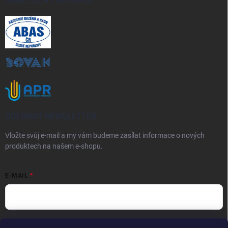
JSME ČLENY ASOCIACE
ODEBÍRAT NEWSLETTER
Vložte svůj e-mail a my vám budeme zasílat informace o nových
produktech na našem e-shopu.
E-MAIL
Vložením e-mailu souhlasíte s
podmínkami ochrany osobních údajů