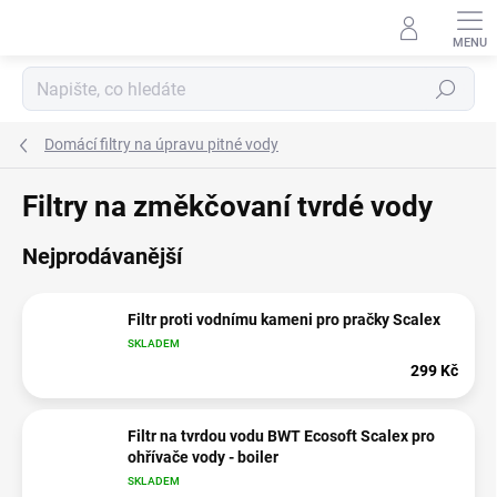
Přejít
na
obsah
Hledat
Domácí filtry na úpravu pitné vody
Filtry na změkčovaní tvrdé vody
Nejprodávanější
Filtr proti vodnímu kameni pro pračky Scalex
SKLADEM
299 Kč
Filtr na tvrdou vodu BWT Ecosoft Scalex pro
ohřívače vody - boiler
SKLADEM