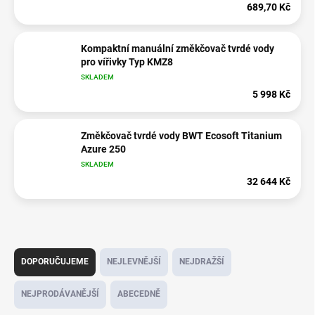
689,70 Kč
Kompaktní manuální změkčovač tvrdé vody
pro vířivky Typ KMZ8
SKLADEM
5 998 Kč
Změkčovač tvrdé vody BWT Ecosoft Titanium
Azure 250
SKLADEM
32 644 Kč
Ř
a
DOPORUČUJEME
NEJLEVNĚJŠÍ
NEJDRAŽŠÍ
z
e
NEJPRODÁVANĚJŠÍ
ABECEDNĚ
n