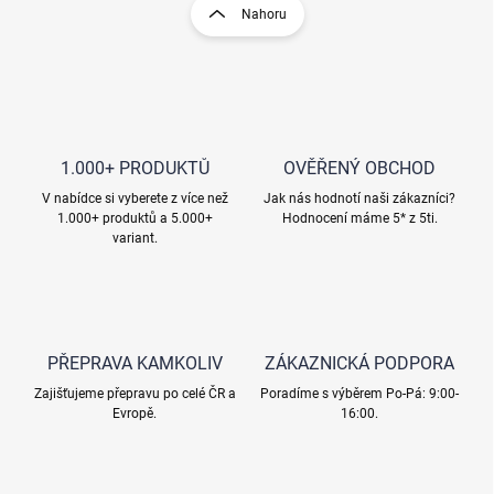
v
r
Nahoru
l
á
á
n
d
k
a
o
c
í
v
p
á
r
1.000+ PRODUKTŮ
OVĚŘENÝ OBCHOD
n
v
í
V nabídce si vyberete z více než
Jak nás hodnotí naši zákazníci?
k
1.000+ produktů a 5.000+
Hodnocení máme 5* z 5ti.
y
variant.
v
ý
p
i
s
u
PŘEPRAVA KAMKOLIV
ZÁKAZNICKÁ PODPORA
Zajišťujeme přepravu po celé ČR a
Poradíme s výběrem Po-Pá: 9:00-
Evropě.
16:00.