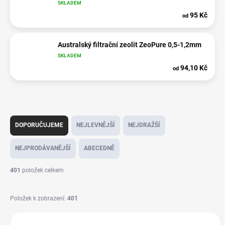
SKLADEM
95 Kč
od
Australský filtrační zeolit ZeoPure 0,5-1,2mm
SKLADEM
94,10 Kč
od
Ř
a
DOPORUČUJEME
NEJLEVNĚJŠÍ
NEJDRAŽŠÍ
z
e
NEJPRODÁVANĚJŠÍ
ABECEDNĚ
n
í
401
položek celkem
p
r
Položek k zobrazení:
401
o
d
V
u