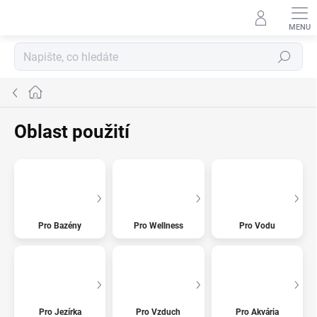
Přejít
na
obsah
Hledat
Domů
Oblast použití
Pro Bazény
Pro Wellness
Pro Vodu
Pro Jezírka
Pro Vzduch
Pro Akvária