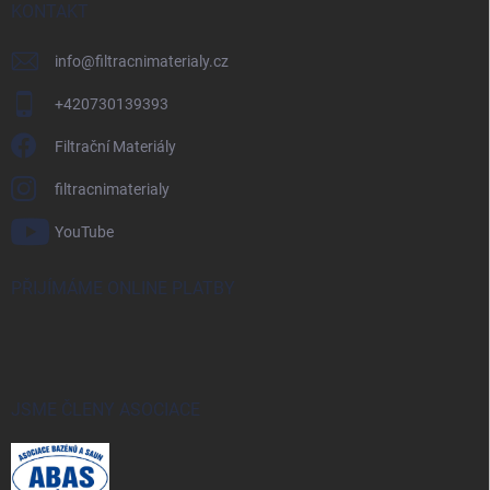
KONTAKT
info
@
filtracnimaterialy.cz
+420730139393
Filtrační Materiály
filtracnimaterialy
YouTube
PŘIJÍMÁME ONLINE PLATBY
JSME ČLENY ASOCIACE