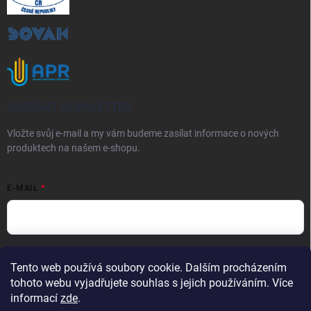
ODEBÍRAT NEWSLETTER
Vložte svůj e-mail a my vám budeme zasílat informace o nových
produktech na našem e-shopu.
E-MAIL
Vložením e-mailu souhlasíte s
podmínkami ochrany osobních údajů
Tento web používá soubory cookie. Dalším procházením
Přihlásit se
tohoto webu vyjadřujete souhlas s jejich používáním. Více
informací
zde
.