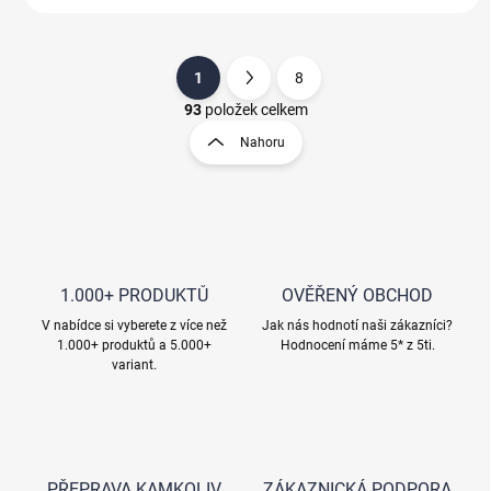
1
8
S
O
t
93
položek celkem
v
r
Nahoru
l
á
á
n
d
k
a
o
c
í
v
p
á
r
1.000+ PRODUKTŮ
OVĚŘENÝ OBCHOD
n
v
í
V nabídce si vyberete z více než
Jak nás hodnotí naši zákazníci?
k
1.000+ produktů a 5.000+
Hodnocení máme 5* z 5ti.
y
variant.
v
ý
p
i
s
u
PŘEPRAVA KAMKOLIV
ZÁKAZNICKÁ PODPORA