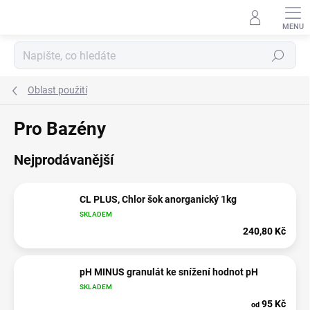
Přejít
na
obsah
Hledat
Oblast použití
Pro Bazény
Nejprodávanější
CL PLUS, Chlor šok anorganický 1kg
SKLADEM
240,80 Kč
pH MINUS granulát ke snížení hodnot pH
SKLADEM
95 Kč
od