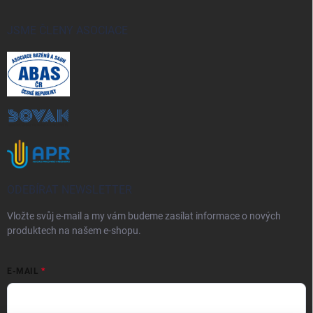
JSME ČLENY ASOCIACE
ODEBÍRAT NEWSLETTER
Vložte svůj e-mail a my vám budeme zasílat informace o nových
produktech na našem e-shopu.
E-MAIL