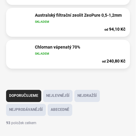
Australský filtrační zeolit ZeoPure 0,5-1,2mm
SKLADEM
94,10 Kč
od
Chlornan vápenatý 70%
SKLADEM
240,80 Kč
od
Ř
a
DOPORUČUJEME
NEJLEVNĚJŠÍ
NEJDRAŽŠÍ
z
e
NEJPRODÁVANĚJŠÍ
ABECEDNĚ
n
í
93
položek celkem
p
r