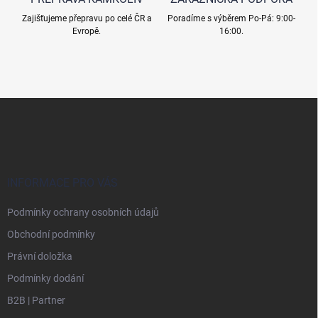
Zajišťujeme přepravu po celé ČR a
Poradíme s výběrem Po-Pá: 9:00-
Evropě.
16:00.
Z
á
p
a
t
í
INFORMACE PRO VÁS
Podmínky ochrany osobních údajů
Obchodní podmínky
Právní doložka
Podmínky dodání
B2B | Partner