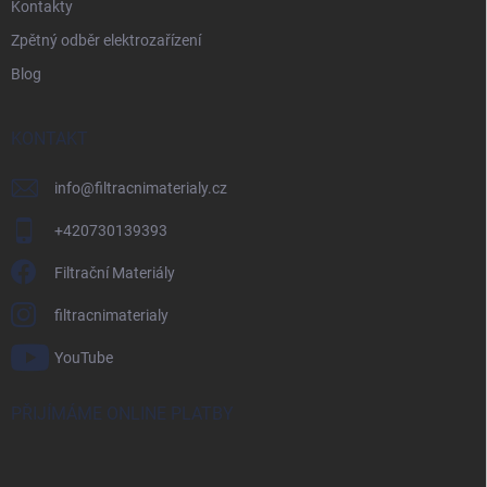
Kontakty
Zpětný odběr elektrozařízení
Blog
KONTAKT
info
@
filtracnimaterialy.cz
+420730139393
Filtrační Materiály
filtracnimaterialy
YouTube
PŘIJÍMÁME ONLINE PLATBY