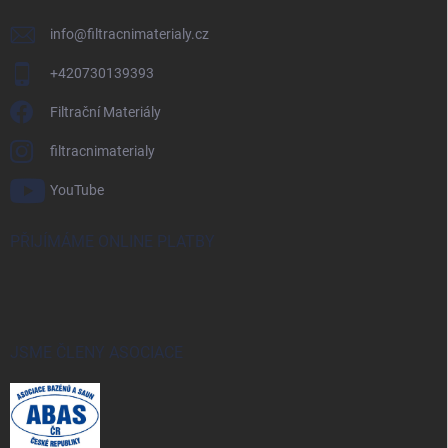
info
@
filtracnimaterialy.cz
+420730139393
Filtrační Materiály
filtracnimaterialy
YouTube
PŘIJÍMÁME ONLINE PLATBY
JSME ČLENY ASOCIACE