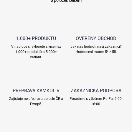
3
položek celkem
O
v
l
á
d
a
c
1.000+ PRODUKTŮ
OVĚŘENÝ OBCHOD
í
V nabídce si vyberete z více než
p
Jak nás hodnotí naši zákazníci?
1.000+ produktů a 5.000+
Hodnocení máme 5* z 5ti.
r
variant.
v
k
y
v
ý
p
PŘEPRAVA KAMKOLIV
ZÁKAZNICKÁ PODPORA
i
s
Zajišťujeme přepravu po celé ČR a
Poradíme s výběrem Po-Pá: 9:00-
u
Evropě.
16:00.