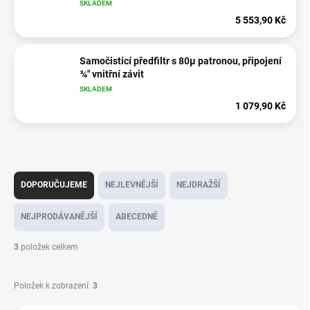
SKLADEM
5 553,90 Kč
Samočisticí předfiltr s 80µ patronou, připojení
¾" vnitřní závit
SKLADEM
1 079,90 Kč
Ř
a
DOPORUČUJEME
NEJLEVNĚJŠÍ
NEJDRAŽŠÍ
z
e
NEJPRODÁVANĚJŠÍ
ABECEDNĚ
n
í
3
položek celkem
p
r
Položek k zobrazení:
3
o
d