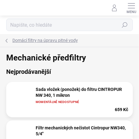
Přejít
na
obsah
Hledat
Domácí filtry na úpravu pitné vody
Mechanické předfiltry
Nejprodávanější
Sada vložek (ponožek) do filtru CINTROPUR
NW 340, 1 mikron
MOMENTÁLNĚ NEDOSTUPNÉ
659 Kč
Filtr mechanických nečistot Cintropur NW340,
5/4''