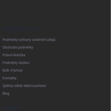
Z
á
p
a
t
í
INFORMACE PRO VÁS
Podmínky ochrany osobních údajů
Obchodní podmínky
Právní doložka
Podmínky dodání
B2B | Partner
Kontakty
Zpětný odběr elektrozařízení
Blog
KONTAKT