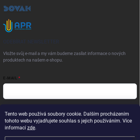
ODEBÍRAT NEWSLETTER
Vložte svůj e-mail a my vám budeme zasílat informace o nových
produktech na našem e-shopu.
E-MAIL
Vložením e-mailu souhlasíte s
podmínkami ochrany osobních údajů
Tento web používá soubory cookie. Dalším procházením
Přihlásit se
tohoto webu vyjadřujete souhlas s jejich používáním. Více
informací
zde
.