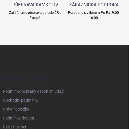
PŘEPRAVA KAMKOLIV
ZÁKAZNICKÁ PODPORA
Zajišťujeme přepravu po celé ČR a
Poradíme s výběrem Po-Pá: 9:00-
Evropě.
16:00.
Z
á
p
a
t
í
INFORMACE PRO VÁS
Podmínky ochrany osobních údajů
Obchodní podmínky
Právní doložka
Podmínky dodání
B2B | Partner