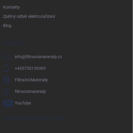
Kontakty
Zpětný odběr elektrozařízení
Blog
KONTAKT
info
@
filtracnimaterialy.cz
+420730139393
Filtrační Materiály
filtracnimaterialy
YouTube
PŘIJÍMÁME ONLINE PLATBY