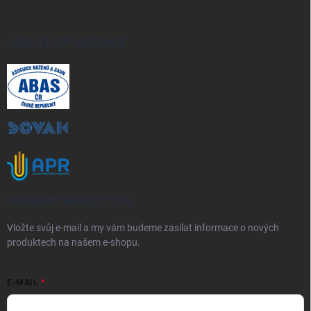
JSME ČLENY ASOCIACE
ODEBÍRAT NEWSLETTER
Vložte svůj e-mail a my vám budeme zasílat informace o nových
produktech na našem e-shopu.
E-MAIL