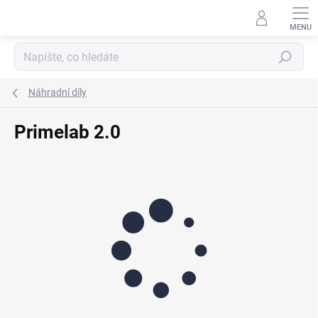
Přejít
na
obsah
Hledat
Náhradní díly
Primelab 2.0