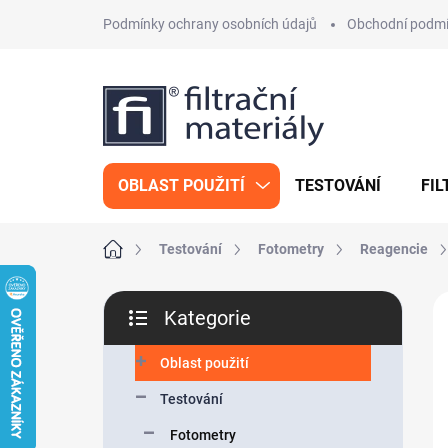
Přejít
Podmínky ochrany osobních údajů
Obchodní podm
na
obsah
OBLAST POUŽITÍ
TESTOVÁNÍ
FIL
Domů
Testování
Fotometry
Reagencie
P
Kategorie
o
Přeskočit
s
kategorie
t
Oblast použití
r
Testování
a
n
Fotometry