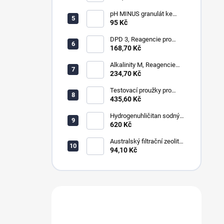
pH MINUS granulát ke
snížení hodnot pH
95 Kč
DPD 3, Reagencie pro
měření celkového chloru,
168,70 Kč
ozonu a chloraminu
Alkalinity M, Reagencie
pro měření alkality
234,70 Kč
Testovací proužky pro
měření chloru, ph, alkality,
435,60 Kč
celkové tvrdosti a cya
Hydrogenuhličitan sodný
NaHCO3, soda bicarbona,
620 Kč
alkalita
Australský filtrační zeolit
ZeoPure 0,5-1,2mm
94,10 Kč
Máte dotaz?