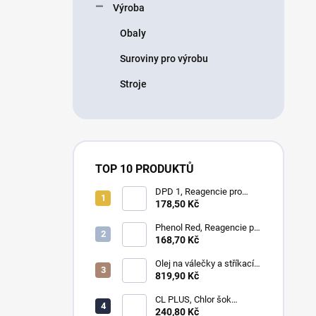
Výroba
Obaly
Suroviny pro výrobu
Stroje
TOP 10 PRODUKTŮ
DPD 1, Reagencie pro
měření chloru, bromu,
178,50 Kč
ozonu a oxidu chloričitého
Phenol Red, Reagencie pro
měření pH
168,70 Kč
Olej na válečky a stříkací
zařícení - laminování
819,90 Kč
CL PLUS, Chlor šok
anorganický 1kg
240,80 Kč