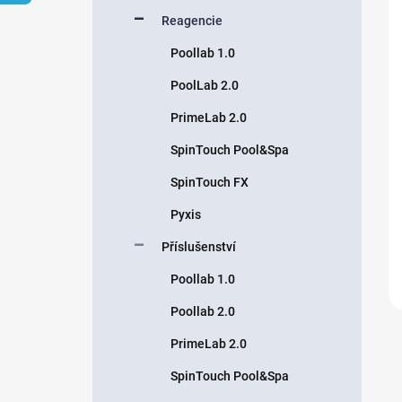
n
Reagencie
í
p
Poollab 1.0
a
n
PoolLab 2.0
e
PrimeLab 2.0
l
SpinTouch Pool&Spa
SpinTouch FX
Pyxis
Příslušenství
Poollab 1.0
Poollab 2.0
PrimeLab 2.0
SpinTouch Pool&Spa