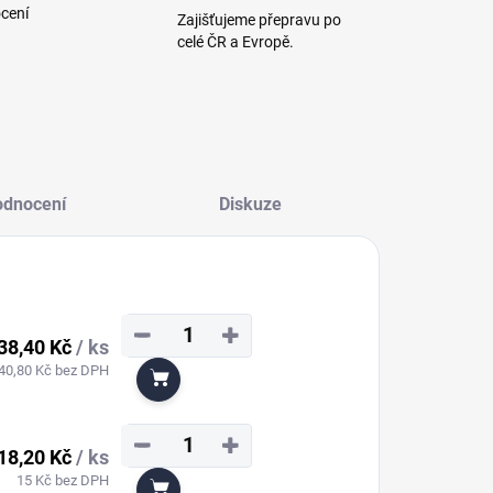
cení
Zajišťujeme přepravu po
celé ČR a Evropě.
odnocení
Diskuze
−
+
38,40 Kč
/ ks
40,80 Kč bez DPH
Do košíku
−
+
18,20 Kč
/ ks
15 Kč bez DPH