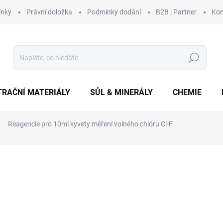
ínky
Právní doložka
Podmínky dodání
B2B | Partner
Kon
Hledat
TRAČNÍ MATERIÁLY
SŮL & MINERÁLY
CHEMIE
Reagencie pro 10ml kyvety měření volného chlóru Cl-F
Neohodnoceno
Podrobnosti hodnocení
ZNAČKA:
PYXIS
NOVINKA
od
od
15
Měrná