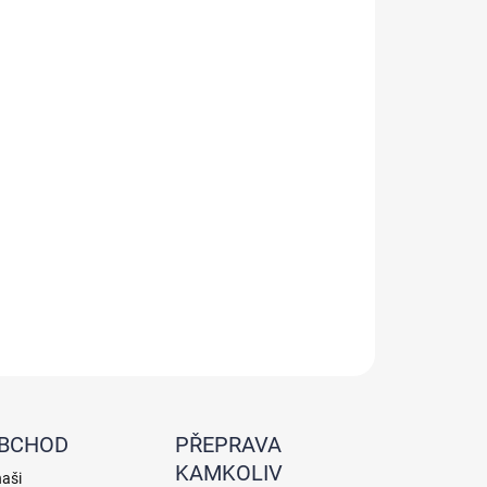
olte variantu
Testovací reagencie pro měření volného chlóru
Originální produkt Pyxis
Dlouhá skladovatelnost
LNÍ INFORMACE
ZEPTAT SE
HLÍDAT
OBCHOD
PŘEPRAVA
KAMKOLIV
naši