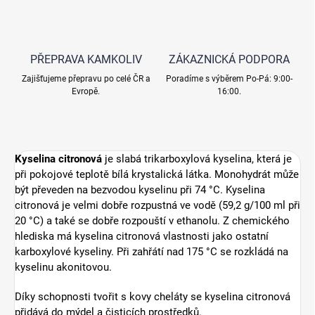
PŘEPRAVA KAMKOLIV
ZÁKAZNICKÁ PODPORA
Zajišťujeme přepravu po celé ČR a
Poradíme s výběrem Po-Pá: 9:00-
Evropě.
16:00.
Kyselina citronová
je slabá trikarboxylová kyselina, která je
při pokojové teplotě bílá krystalická látka. Monohydrát může
být převeden na bezvodou kyselinu při 74 °C. Kyselina
citronová je velmi dobře rozpustná ve vodě (59,2 g/100 ml při
20 °C) a také se dobře rozpouští v ethanolu. Z chemického
hlediska má kyselina citronová vlastnosti jako ostatní
karboxylové kyseliny. Při zahřátí nad 175 °C se rozkládá na
kyselinu akonitovou.
Díky schopnosti tvořit s kovy cheláty se kyselina citronová
přidává do mýdel a čisticích prostředků.