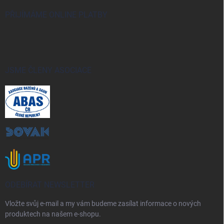
PŘIJÍMÁME ONLINE PLATBY
JSME ČLENY ASOCIACE
ODEBÍRAT NEWSLETTER
Vložte svůj e-mail a my vám budeme zasílat informace o nových
produktech na našem e-shopu.