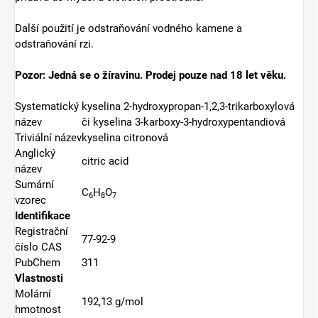
Další použití je odstraňování vodného kamene a
odstraňování rzi.
Pozor: Jedná se o žíravinu. Prodej pouze nad 18 let věku.
Systematický
kyselina 2-hydroxypropan-1,2,3-trikarboxylová
název
či kyselina 3-karboxy-3-hydroxypentandiová
Triviální název
kyselina citronová
Anglický
citric acid
název
Sumární
C
H
O
6
8
7
vzorec
Identifikace
Registrační
77-92-9
číslo CAS
PubChem
311
Vlastnosti
Molární
192,13 g/mol
hmotnost