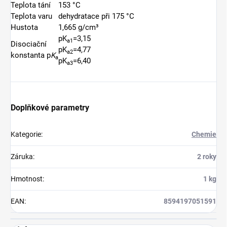
Teplota tání
153 °C
Teplota varu
dehydratace při 175 °C
Hustota
1,665 g/cm³
pK
=3,15
a1
Disociační
pK
=4,77
a2
konstanta
p
K
a
pK
=6,40
a3
Doplňkové parametry
Kategorie
:
Chemie
Záruka
:
2 roky
Hmotnost
:
1 kg
EAN
:
8594197051591