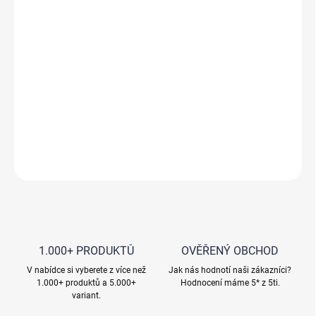
−
+
Přidat do košíku
Vysoká čistota
Odstraňuje vodní kámen
Odstraňuje rez
Ke snížení pH vody v hydroponii
DETAILNÍ INFORMACE
ZEPTAT SE
HLÍDAT
1.000+ PRODUKTŮ
OVĚŘENÝ OBCHOD
V nabídce si vyberete z více než
Jak nás hodnotí naši zákazníci?
1.000+ produktů a 5.000+
Hodnocení máme 5* z 5ti.
variant.