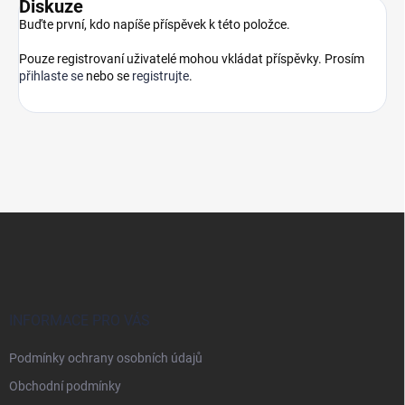
Diskuze
Buďte první, kdo napíše příspěvek k této položce.
Pouze registrovaní uživatelé mohou vkládat příspěvky. Prosím
přihlaste se
nebo se
registrujte
.
Z
á
p
a
t
í
INFORMACE PRO VÁS
Podmínky ochrany osobních údajů
Obchodní podmínky