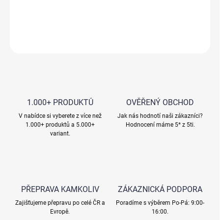
Rozsah měření 5 - 5000mg/l Cl
Balení 100ks tablet
ZEPTAT SE
HLÍDAT
1.000+ PRODUKTŮ
OVĚŘENÝ OBCHOD
V nabídce si vyberete z více než
Jak nás hodnotí naši zákazníci?
1.000+ produktů a 5.000+
Hodnocení máme 5* z 5ti.
variant.
PŘEPRAVA KAMKOLIV
ZÁKAZNICKÁ PODPORA
Zajišťujeme přepravu po celé ČR a
Poradíme s výběrem Po-Pá: 9:00-
Evropě.
16:00.