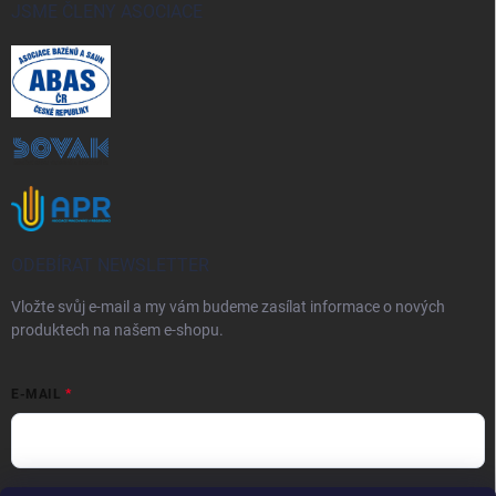
JSME ČLENY ASOCIACE
ODEBÍRAT NEWSLETTER
Vložte svůj e-mail a my vám budeme zasílat informace o nových
produktech na našem e-shopu.
E-MAIL