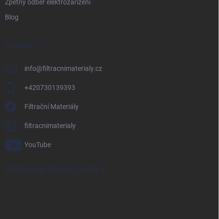
Zpětný odběr elektrozařízení
Blog
KONTAKT
info
@
filtracnimaterialy.cz
+420730139393
Filtrační Materiály
filtracnimaterialy
YouTube
PŘIJÍMÁME ONLINE PLATBY