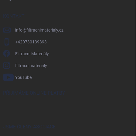
KONTAKT
info
@
filtracnimaterialy.cz
+420730139393
Filtrační Materiály
filtracnimaterialy
YouTube
PŘIJÍMÁME ONLINE PLATBY
JSME ČLENY ASOCIACE