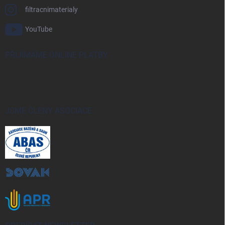
filtracnimaterialy
YouTube
PŘIJÍMÁME ONLINE PLATBY
JSME ČLENY ASOCIACE