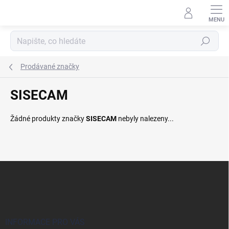
Přejít
na
obsah
Hledat
Prodávané značky
SISECAM
Žádné produkty značky
SISECAM
nebyly nalezeny...
Z
á
p
a
t
í
INFORMACE PRO VÁS