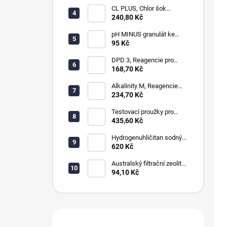
CL PLUS, Chlor šok
anorganický 1kg
240,80 Kč
pH MINUS granulát ke
snížení hodnot pH
95 Kč
DPD 3, Reagencie pro
měření celkového chloru,
168,70 Kč
ozonu a chloraminu
Alkalinity M, Reagencie
pro měření alkality
234,70 Kč
Testovací proužky pro
měření chloru, ph, alkality,
435,60 Kč
celkové tvrdosti a cya
Hydrogenuhličitan sodný
NaHCO3, soda bicarbona,
620 Kč
alkalita
Australský filtrační zeolit
ZeoPure 0,5-1,2mm
94,10 Kč