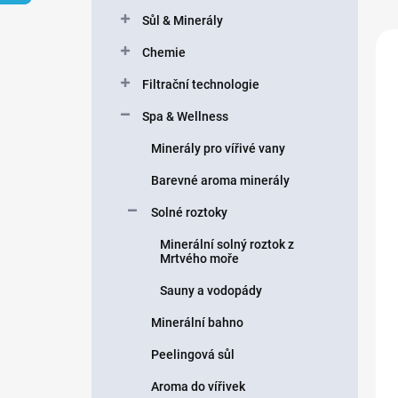
n
n
Sůl & Minerály
í
í
V
p
Chemie
p
ý
a
r
p
n
Filtrační technologie
o
i
e
d
s
Spa & Wellness
l
u
p
Minerály pro vířivé vany
k
r
t
o
Barevné aroma minerály
ů
d
u
Solné roztoky
k
Minerální solný roztok z
t
Mrtvého moře
ů
Sauny a vodopády
Minerální bahno
Peelingová sůl
Aroma do vířivek