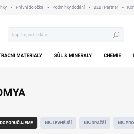
ínky
Právní doložka
Podmínky dodání
B2B | Partner
Kon
Hledat
TRAČNÍ MATERIÁLY
SŮL & MINERÁLY
CHEMIE
OMYA
DOPORUČUJEME
NEJLEVNĚJŠÍ
NEJDRAŽŠÍ
NEJPRO