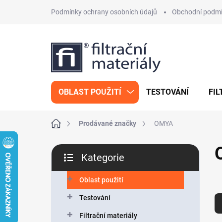
Přejít
Podmínky ochrany osobních údajů
Obchodní podm
na
obsah
OBLAST POUŽITÍ
TESTOVÁNÍ
FIL
Domů
Prodávané značky
OMYA
P
Kategorie
o
Přeskočit
s
kategorie
t
Oblast použití
Ř
r
a
Testování
a
z
n
Filtrační materiály
e