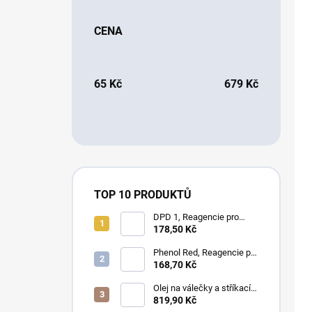
CENA
65
Kč
679
Kč
TOP 10 PRODUKTŮ
DPD 1, Reagencie pro
měření chloru, bromu,
178,50 Kč
ozonu a oxidu chloričitého
Phenol Red, Reagencie pro
měření pH
168,70 Kč
Olej na válečky a stříkací
zařícení - laminování
819,90 Kč