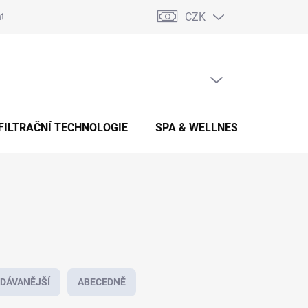
CZK
takty
Zpětný odběr elektrozařízení
Blog
PRÁZDNÝ KOŠÍK
NÁKUPNÍ
KOŠÍK
FILTRAČNÍ TECHNOLOGIE
SPA & WELLNESS
AKCE
DÁVANĚJŠÍ
ABECEDNĚ