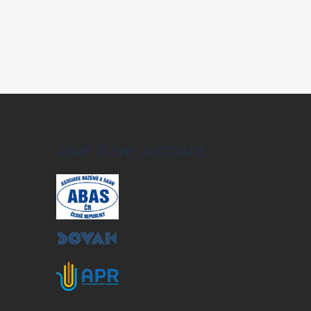
JSME ČLENY ASOCIACE