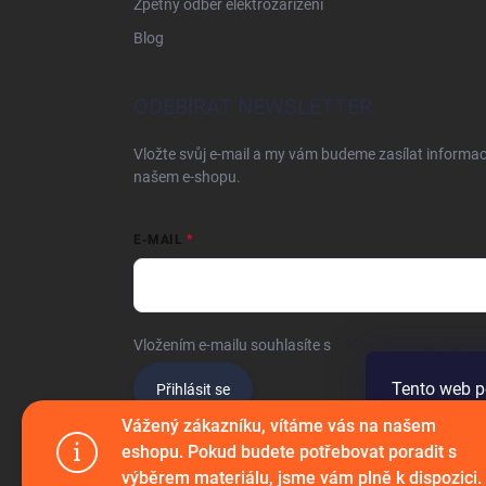
Zpětný odběr elektrozařízení
Blog
ODEBÍRAT NEWSLETTER
Vložte svůj e-mail a my vám budeme zasílat informa
našem e-shopu.
E-MAIL
Vložením e-mailu souhlasíte s
podmínkami ochrany o
Tento web p
Přihlásit se
procházením
Vážený zákazníku, vítáme vás na našem
jejich použí
eshopu. Pokud budete potřebovat poradit s
výběrem materiálu, jsme vám plně k dispozici.
Copyright 2026
Filtrační Materiály - Eshop
. Všechna pr