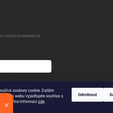
ce o nových produktech na
sobních údajů
oužívá soubory cookie. Dalším
Odmítnout
S
 tohoto webu vyjadřujete souhlas s
váním. Více informací
zde
.
áva vyhrazena.
Upravit nastavení cookies