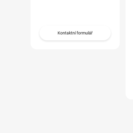
Máte dotaz?
Obraťte se na nás.
Kontaktní formulář