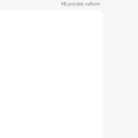
10
položek celkem
ADEM
OBJEDNÁNO
Aqua juraperle JW
ČSN
uhličitan vápenatý ČSN
m
EN 1018 2,0 - 3,0 mm
679 Kč
/ ks
561,20 Kč bez DPH
l
Detail