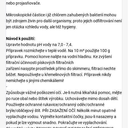
nebo projasňovače.
Mikroskopické částice i již chlórem zahubených bakterií mohou
být zdrojem živin pro další organismy, proto jejich odfiltrování není
jen otázka vzhledu vody, ale též hygieny.
Návod k použití:
Upravte hodnotu pH vody na 7,0 - 7,4.
Přípravek rozmíchejte v teplé vodě. Na 10 m³ použijte 100 g
přípravku. Pomocí konve nalijte na vodní hladinu. Ke zvýšení
filtrační účinnosti pískových filtračních
zařízení nasypte prostředek přímo do skimmeru, filtraci nechte
běžet. Nepoužívejte u křemelinových filtrací. Přípravek nikdy
nemíchejte s jinými chemikáliemi!
-
Způsobuje vážné poškození očí. Je-li nutná lékařská pomoc, mějte
po ruce obal nebo štítek výrobku. Uchovávejte mimo dosah dětí.
Používejte ochranné rukavice/ochranný oděv/ochranné
brýle/obličejový štít. PŘI ZASAŽENÍ OČÍ: Několik minut opatrně
vyplachujte vodou. Vyjměte kontaktní čočky, jsou-li nasazeny a
pokud je lze vyjmout snadno. Pokračujte ve vyplachování.