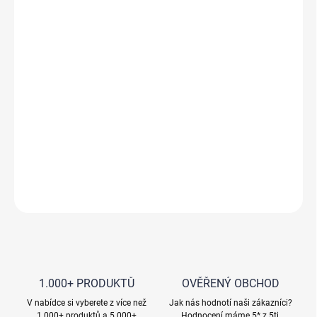
−
+
Přidat do košíku
Vločkovač granulát Floccer 1Kg
Shlukuje jemné částice, které nelze odfiltrovat
Určeno pro domácí bazény
Německá kvalita
DETAILNÍ INFORMACE
ZEPTAT SE
HLÍDAT
1.000+ PRODUKTŮ
OVĚŘENÝ OBCHOD
V nabídce si vyberete z více než
Jak nás hodnotí naši zákazníci?
1.000+ produktů a 5.000+
Hodnocení máme 5* z 5ti.