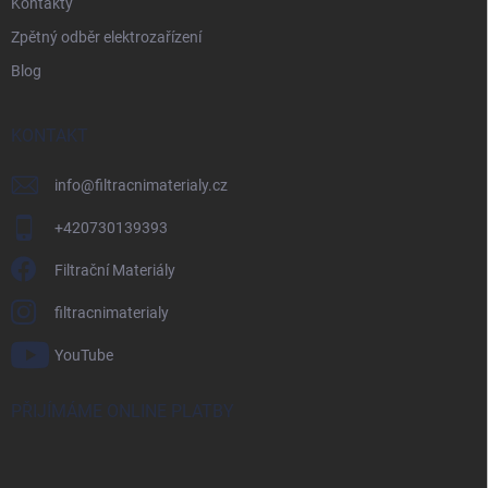
Kontakty
Zpětný odběr elektrozařízení
Blog
KONTAKT
info
@
filtracnimaterialy.cz
+420730139393
Filtrační Materiály
filtracnimaterialy
YouTube
PŘIJÍMÁME ONLINE PLATBY