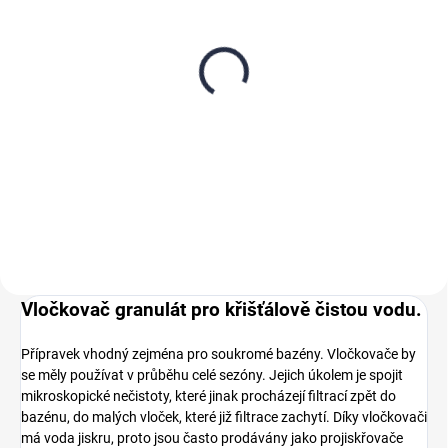
SKLADEM
SKLADEM
Vločkovací kartuše FLOC
FLOC PLUS, vločkovač a
PLUS TAB pro bazény
flokulant
248,10 Kč
95 Kč
od
205 Kč bez DPH
od 78,50 Kč bez DPH
Do košíku
Detail
Vločkovač granulát pro křišťálově čistou vodu.
Přípravek vhodný zejména pro soukromé bazény. Vločkovače by
se měly používat v průběhu celé sezóny. Jejich úkolem je spojit
mikroskopické nečistoty, které jinak procházejí filtrací zpět do
bazénu, do malých vloček, které již filtrace zachytí. Díky vločkovači
má voda jiskru, proto jsou často prodávány jako projiskřovače