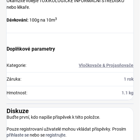
Okamžitě volejte TOXIKOLOGICKÉ INFORMAČNÍ STŘEDISKO
nebo lékaře.
3
Dávkování:
100g na 10m
Doplňkové parametry
Kategorie
:
Vločkovače & Projasňovače
Záruka
:
1 rok
Hmotnost
:
1.1 kg
Diskuze
Buďte první, kdo napíše příspěvek k této položce.
Pouze registrovaní uživatelé mohou vkládat příspěvky. Prosím
přihlaste se
nebo se
registrujte
.