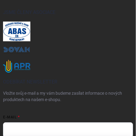
JSME ČLENY ASOCIACE
ODEBÍRAT NEWSLETTER
Vložte svůj e-mail a my vám budeme zasílat informace o nových
produktech na našem e-shopu.
E-MAIL