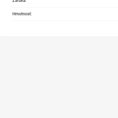
Záruka
:
Hmotnost
: