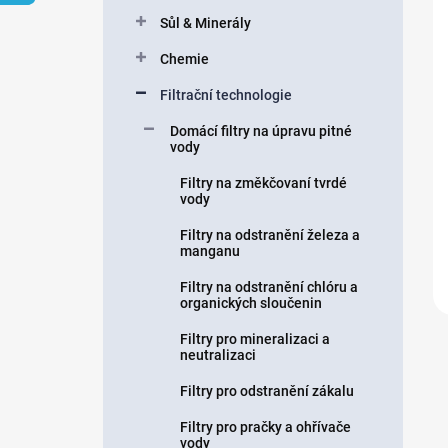
n
Sůl & Minerály
í
p
Chemie
a
n
Filtrační technologie
e
Domácí filtry na úpravu pitné
l
vody
Filtry na změkčovaní tvrdé
vody
Filtry na odstranění železa a
manganu
Filtry na odstranění chlóru a
organických sloučenin
Filtry pro mineralizaci a
neutralizaci
Filtry pro odstranění zákalu
Filtry pro pračky a ohřívače
vody