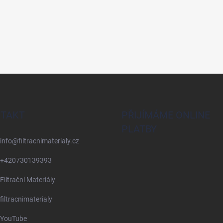
TAKT
PŘIJÍMÁME ONLINE
PLATBY
info
@
filtracnimaterialy.cz
+420730139393
Filtrační Materiály
filtracnimaterialy
YouTube