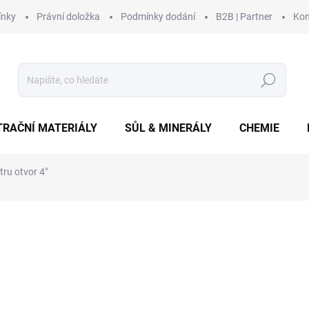
ínky
Právní doložka
Podmínky dodání
B2B | Partner
Kon
Hledat
TRAČNÍ MATERIÁLY
SŮL & MINERÁLY
CHEMIE
tru otvor 4"
Neohodnoceno
Podrobnosti hodnocení
ZNAČKA:
FILTRILO
33
280 
Měrná
SKL
cena: