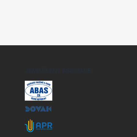
JSME ČLENY ASOCIACE