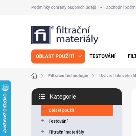
Přejít
Podmínky ochrany osobních údajů
Obchodní podm
na
obsah
OBLAST POUŽITÍ
TESTOVÁNÍ
FIL
Domů
Filtrační technologie
Uzávěr tlakového fil
P
Kategorie
o
Přeskočit
s
kategorie
t
Oblast použití
r
Testování
a
n
Filtrační materiály