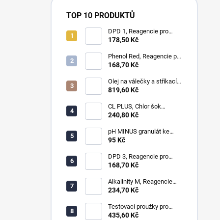
TOP 10 PRODUKTŮ
DPD 1, Reagencie pro
měření chloru, bromu,
178,50 Kč
ozonu a oxidu chloričitého
Phenol Red, Reagencie pro
měření pH
168,70 Kč
Olej na válečky a stříkací
zařícení - laminování
819,60 Kč
CL PLUS, Chlor šok
anorganický 1kg
240,80 Kč
pH MINUS granulát ke
snížení hodnot pH
95 Kč
DPD 3, Reagencie pro
měření celkového chloru,
168,70 Kč
ozonu a chloraminu
Alkalinity M, Reagencie
pro měření alkality
234,70 Kč
Testovací proužky pro
měření chloru, ph, alkality,
435,60 Kč