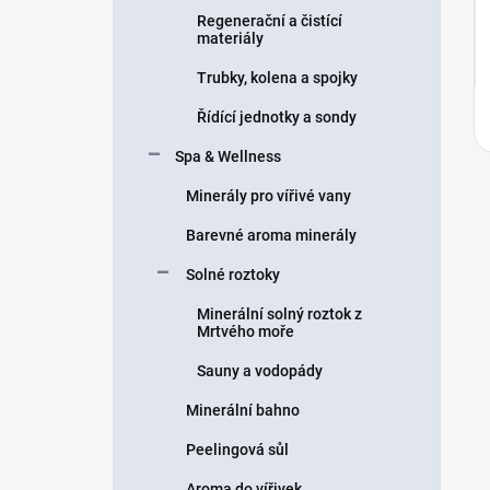
Regenerační a čistící
materiály
Trubky, kolena a spojky
Řídící jednotky a sondy
Spa & Wellness
Minerály pro vířivé vany
Barevné aroma minerály
Solné roztoky
Minerální solný roztok z
Mrtvého moře
Sauny a vodopády
Minerální bahno
Peelingová sůl
Aroma do vířivek