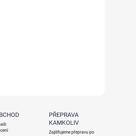
+
Přidat do košíku
Vysoce odolný materiál Noryl
Typ N9913-A
ZEPTAT SE
HLÍDAT
OBCHOD
PŘEPRAVA
KAMKOLIV
naši
cení
Zajišťujeme přepravu po