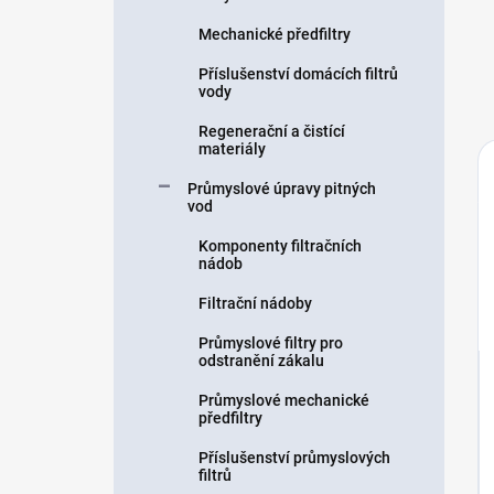
Mechanické předfiltry
Příslušenství domácích filtrů
vody
Regenerační a čistící
materiály
Průmyslové úpravy pitných
vod
Komponenty filtračních
nádob
Filtrační nádoby
Průmyslové filtry pro
odstranění zákalu
Průmyslové mechanické
předfiltry
Příslušenství průmyslových
filtrů