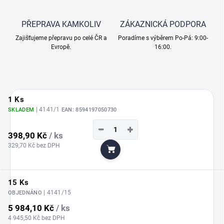
PŘEPRAVA KAMKOLIV
ZÁKAZNICKÁ PODPORA
Zajišťujeme přepravu po celé ČR a
Poradíme s výběrem Po-Pá: 9:00-
Evropě.
16:00.
1 Ks
| 4141/1
SKLADEM
EAN:
8594197050730
−
+
398,90 Kč
/ ks
329,70 Kč bez DPH
Do košíku
15 Ks
| 4141/15
OBJEDNÁNO
5 984,10 Kč
/ ks
4 945,50 Kč bez DPH