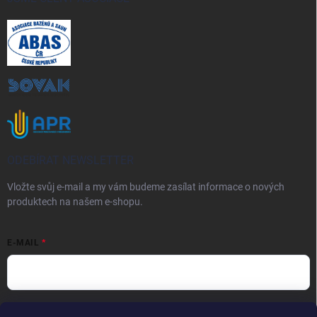
ODEBÍRAT NEWSLETTER
Vložte svůj e-mail a my vám budeme zasílat informace o nových
produktech na našem e-shopu.
E-MAIL
Vložením e-mailu souhlasíte s
podmínkami ochrany osobních údajů