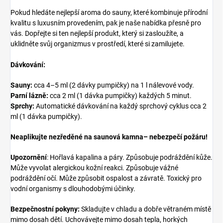
Pokud hledáte nejlepší aroma do sauny, které kombinuje přírodní
kvalitu s luxusním provedením, pak je naše nabídka přesně pro
vás. Dopřejte si ten nejlepší produkt, který si zasloužíte, a
uklidněte svůj organizmus v prostředí, které si zamilujete.
Dávkování:
Sauny:
cca 4–5 ml (2 dávky pumpičky) na 1 l nálevové vody.
Parní lázně:
cca 2 ml (1 dávka pumpičky) každých 5 minut.
Sprchy:
Automatické dávkování na každý sprchový cyklus cca 2
ml (1 dávka pumpičky).
Neaplikujte nezředěné na saunová kamna– nebezpečí požáru!
Upozornění
: Hořlavá kapalina a páry. Způsobuje podráždění kůže.
Může vyvolat alergickou kožní reakci. Způsobuje vážné
podráždění očí. Může způsobit ospalost a závratě. Toxický pro
vodní organismy s dlouhodobými účinky.
Bezpečnostní pokyny:
Skladujte v chladu a dobře větraném místě
mimo dosah dětí. Uchovávejte mimo dosah tepla, horkých