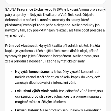
SAUNA Fragrance Exclusive od Fi SPA je luxusní Aroma pro sauny,
páry a sprchy – Nejvyšší Kvalita pro Vaši Relaxaci. Objevte
dokonalost s našimi luxusními aromaty do sauny, které
představují vrchol přírodní péče a elegance. Naše produkty jsou
navrženy tak, aby poskytly nejen relaxaci, ale také pocit prestiže a
výjimečnosti.
Prémiové vlastnosti:
Nejvyšší kvalita přírodních složek: Každá
kapka je vyrobena z těch nejčistších esenciálních olejů, přísně
vybraných pro jejich účinnost a bezpečnost. Naše aroma jsou
zcela přírodní a neobsahují žádné syntetické přísady.
Nejvyšší koncentrace na trhu:
Díky vysoké koncentraci
našich esencí stačí přidat jen několik kapek do vody, což
zaručuje dlouhotrvající a intenzivní vůni.
Exkluzivní výběr vůní:
Nabízíme jedinečné vůně které jsou
osvěžující, pročistí vaše dýchací cesty a promění saunu v
magické místo s léčivým účinkem.
Luxusní balení:
Naše produkty jsou baleny v elegantních