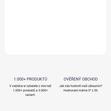
zážitkové sprchy
Výjimečný zážitek díky výběrové lokalitě
Luxusní balení s dávkovací pumpičkou
Rychlé rozmísení ve vodě
Dlouhá životnost a stabilita
DETAILNÍ INFORMACE
ZEPTAT SE
HLÍDAT
1.000+ PRODUKTŮ
OVĚŘENÝ OBCHOD
V nabídce si vyberete z více než
Jak nás hodnotí naši zákazníci?
1.000+ produktů a 5.000+
Hodnocení máme 5* z 5ti.
variant.