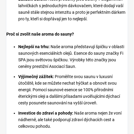
lahvičkách s jednoduchým dávkovačem, které dodají vaší
sauně stále stejnou intenzitu a proto je perfektním dárkem
pro ty, kteří si dopřávají jen to nejlepší.
Proč si zvolit naše aroma do sauny?
Nejlepší na trhu:
Naše aroma představují špičku v oblasti
saunových esenciálních olejů. Esence do sauny značky Fi
SPA jsou světovou špičkou. Výrobky této značky jsou
ceněny prestižní Asociací Saun.
Výjimečný zážitek:
Proměňte svou saunu v luxusní
útočiště, kde se můžete nechat hýčkat a obnovit svou
energii. Pomocí saunové esence se 100% přírodními
éterickými oleji a dalšími přísadami uvolňujícími dýchací
cesty posunete saunování na vyšší úroveň.
Investice do zdraví a pohody:
Naše aroma nejen že voní
nádherně, ale také podporují zdraví dýchacích cest a
celkovou pohodu.