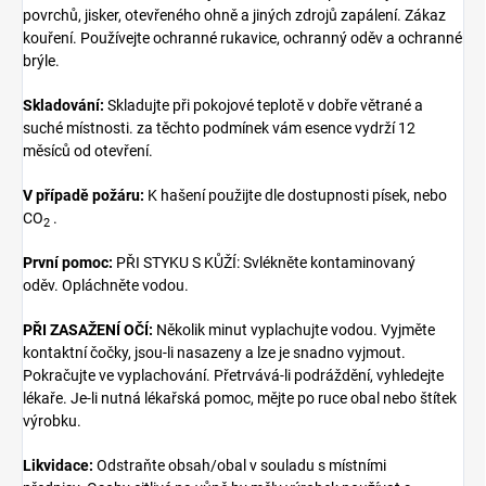
povrchů, jisker, otevřeného ohně a jiných zdrojů zapálení. Zákaz
kouření. Používejte ochranné rukavice, ochranný oděv a ochranné
brýle.
Skladování:
Skladujte při pokojové teplotě v dobře větrané a
suché místnosti. za těchto podmínek vám esence vydrží 12
měsíců od otevření.
V případě požáru:
K hašení použijte dle dostupnosti písek,
nebo
CO
.
2
První pomoc:
PŘI STYKU S KŮŽÍ: Svlékněte kontaminovaný
oděv. Opláchněte vodou.
PŘI ZASAŽENÍ OČÍ:
Několik minut vyplachujte vodou. Vyjměte
kontaktní čočky, jsou-li nasazeny a lze je snadno vyjmout.
Pokračujte ve vyplachování. Přetrvává-li podráždění, vyhledejte
lékaře. Je-li nutná lékařská pomoc, mějte po ruce obal nebo štítek
výrobku.
Likvidace:
Odstraňte obsah/obal v souladu s místními