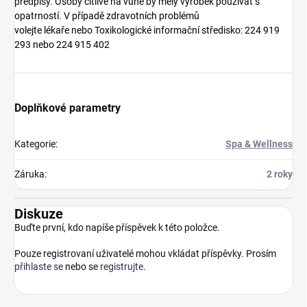
předpisy. Osoby citlivé na vůně by měly výrobek používat s
opatrností. V případě zdravotních problémů
volejte lékaře nebo Toxikologické informační středisko: 224 919
293 nebo 224 915 402
Doplňkové parametry
Kategorie
:
Spa & Wellness
Záruka
:
2 roky
Diskuze
Buďte první, kdo napíše příspěvek k této položce.
Pouze registrovaní uživatelé mohou vkládat příspěvky. Prosím
přihlaste se
nebo se
registrujte
.