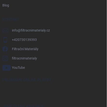
Blog
KONTAKT
info
@
filtracnimaterialy.cz
+420730139393
Filtrační Materiály
filtracnimaterialy
YouTube
PŘIJÍMÁME ONLINE PLATBY
JSME ČLENY ASOCIACE