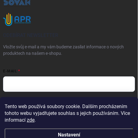
ODEBÍRAT NEWSLETTER
Vložte svůj e-mail a my vám budeme zasílat informace o nových
produktech na našem e-shopu.
E-MAIL
Vložením e-mailu souhlasíte s
podmínkami ochrany osobních údajů
Tento web používá soubory cookie. Dalším procházením
Přihlásit se
tohoto webu vyjadřujete souhlas s jejich používáním. Více
informací
zde
.
Nastavení