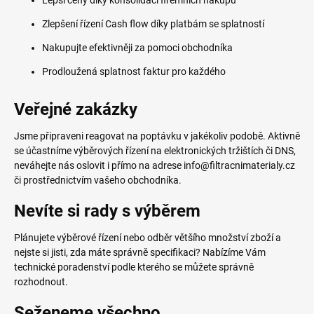
Lepší ceny díky konsolidaci firemních nákupů
Zlepšení řízení Cash flow díky platbám se splatností
Nakupujte efektivněji za pomoci obchodníka
Prodloužená splatnost faktur pro každého
Veřejné zakázky
Jsme připraveni reagovat na poptávku v jakékoliv podobě. Aktivně
se účastníme výběrových řízení na elektronických tržištích či DNS,
neváhejte nás oslovit i přímo na adrese info@filtracnimaterialy.cz
či prostřednictvím vašeho obchodníka.
Nevíte si rady s výběrem
Plánujete výběrové řízení nebo odběr většího množství zboží a
nejste si jisti, zda máte správně specifikaci? Nabízíme Vám
technické poradenství podle kterého se můžete správně
rozhodnout.
Seženeme všechno