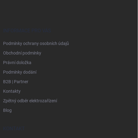
á
p
a
t
í
INFORMACE PRO VÁS
Podmínky ochrany osobních údajů
Obchodní podmínky
Právní doložka
Podmínky dodání
B2B | Partner
Kontakty
Zpětný odběr elektrozařízení
Blog
KONTAKT