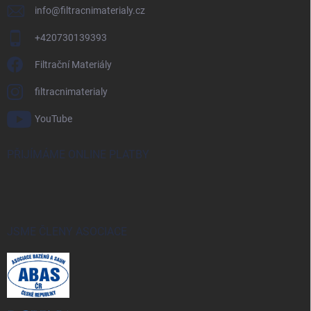
info
@
filtracnimaterialy.cz
+420730139393
Filtrační Materiály
filtracnimaterialy
YouTube
PŘIJÍMÁME ONLINE PLATBY
JSME ČLENY ASOCIACE