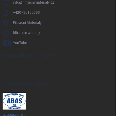
info
@
filtracnimaterialy.cz
+420730139393
Filtrační Materiály
filtracnimaterialy
YouTube
PŘIJÍMÁME ONLINE PLATBY
JSME ČLENY ASOCIACE