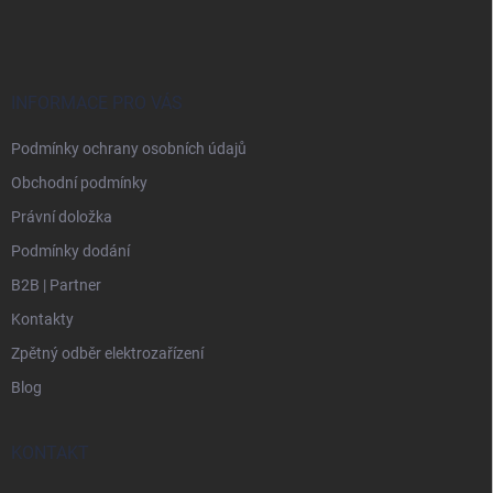
á
p
a
t
í
INFORMACE PRO VÁS
Podmínky ochrany osobních údajů
Obchodní podmínky
Právní doložka
Podmínky dodání
B2B | Partner
Kontakty
Zpětný odběr elektrozařízení
Blog
KONTAKT