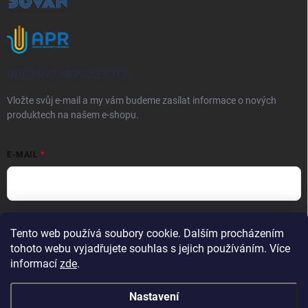
ODEBÍRAT NEWSLETTER
Vložte svůj e-mail a my vám budeme zasílat informace o nových
produktech na našem e-shopu.
E-MAIL
Vložením e-mailu souhlasíte s
podmínkami ochrany osobních údajů
Tento web používá soubory cookie. Dalším procházením
Přihlásit se
tohoto webu vyjadřujete souhlas s jejich používáním. Více
informací
zde
.
Nastavení