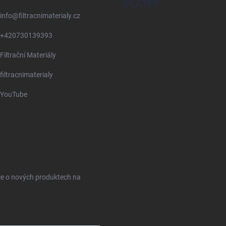
PLATBY
info
@
filtracnimaterialy.cz
+420730139393
Filtrační Materiály
filtracnimaterialy
YouTube
ce o nových produktech na