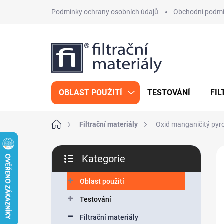
Přejít
Podmínky ochrany osobních údajů
Obchodní podm
na
obsah
OBLAST POUŽITÍ
TESTOVÁNÍ
FIL
Domů
Filtrační materiály
Oxid manganičitý pyr
P
Kategorie
o
Přeskočit
s
kategorie
t
Oblast použití
r
Testování
a
n
Filtrační materiály