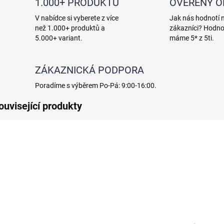
1.000+ PRODUKTŮ
OVĚŘENÝ 
V nabídce si vyberete z více
Jak nás hodnotí 
než 1.000+ produktů a
zákazníci? Hodno
5.000+ variant.
máme 5* z 5ti.
ZÁKAZNICKÁ PODPORA
Poradíme s výběrem Po-Pá: 9:00-16:00.
ouvisející produkty
SKLADEM
SKLADEM
Birm filtrační
Katalox Light