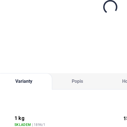
materiál k
odstraňování
odstranění
manganu,
železa a
železa a
2 317,20 Kč
119,80 Kč
od
manganu
sirovodíku
1 915 Kč bez DPH
od 99 Kč bez DPH
Do košíku
Detail
Varianty
Popis
H
1 kg
1
SKLADEM
| 1896/1