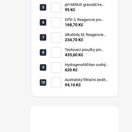
pH MINUS granulát ke
snížení hodnot pH
95 Kč
DPD 3, Reagencie pro
měření celkového chloru,
168,70 Kč
ozonu a chloraminu
Alkalinity M, Reagencie
pro měření alkality
234,70 Kč
Testovací proužky pro
měření chloru, ph, alkality,
435,60 Kč
celkové tvrdosti a cya
Hydrogenuhličitan sodný
NaHCO3, soda bicarbona,
620 Kč
alkalita
Australský filtrační zeolit
ZeoPure 0,5-1,2mm
94,10 Kč
Máte dotaz?
Obraťte se na nás.