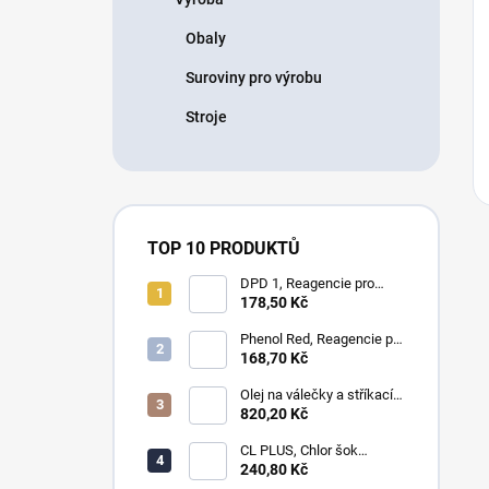
Obaly
Suroviny pro výrobu
Stroje
TOP 10 PRODUKTŮ
DPD 1, Reagencie pro
měření chloru, bromu,
178,50 Kč
ozonu a oxidu chloričitého
Phenol Red, Reagencie pro
měření pH
168,70 Kč
Olej na válečky a stříkací
zařícení - laminování
820,20 Kč
CL PLUS, Chlor šok
anorganický 1kg
240,80 Kč