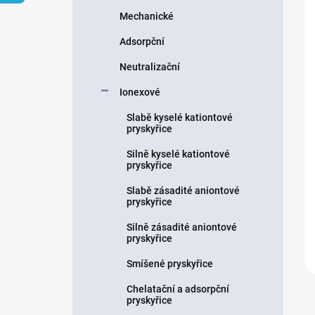
n
Mechanické
í
p
Adsorpční
a
n
Neutralizační
e
Ionexové
l
Slabě kyselé kationtové
pryskyřice
Silně kyselé kationtové
pryskyřice
Slabě zásadité aniontové
pryskyřice
Silně zásadité aniontové
pryskyřice
Smíšené pryskyřice
Chelatační a adsorpční
pryskyřice