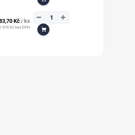
Do košíku
−
+
83,70 Kč
/ ks
1 970 Kč bez DPH
Do košíku