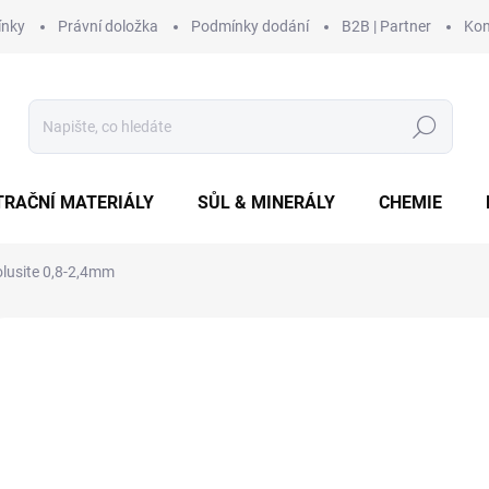
ínky
Právní doložka
Podmínky dodání
B2B | Partner
Kon
Hledat
TRAČNÍ MATERIÁLY
SŮL & MINERÁLY
CHEMIE
olusite 0,8-2,4mm
Neohodnoceno
Podrobnosti hodnocení
ZNAČKA:
GOODEARTH
od
od
12
Měrná
Zv
cena: