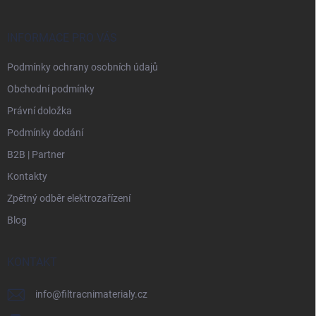
a
t
í
INFORMACE PRO VÁS
Podmínky ochrany osobních údajů
Obchodní podmínky
Právní doložka
Podmínky dodání
B2B | Partner
Kontakty
Zpětný odběr elektrozařízení
Blog
KONTAKT
info
@
filtracnimaterialy.cz