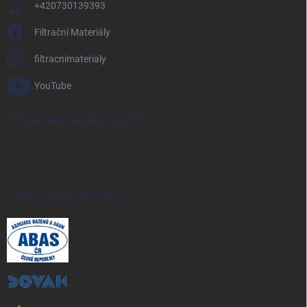
+420730139393
Filtrační Materiály
filtracnimaterialy
YouTube
PŘIJÍMÁME ONLINE PLATBY
JSME ČLENY ASOCIACE