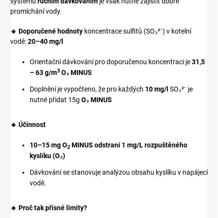
systémů
ručním dávkováním
je však nutné zajistit dobré
promíchání vody.
🔹 Doporučené hodnoty
koncentrace sulfitů (SO₃²⁻) v kotelní
vodě:
20–40 mg/l
Orientační dávkování pro doporučenou koncentraci je
31,5
3
– 63
g/m
O₂ MINUS
Doplnění je vypočteno, že pro každých
10 mg/l
SO₃²⁻ je
nutné přidat 15g
O₂ MINUS
🔹 Účinnost
10–15 mg O
MINUS odstraní 1 mg/L rozpuštěného
2
kyslíku (O₂)
Dávkování se stanovuje analýzou obsahu kyslíku v napájecí
vodě.
🔹 Proč tak přísné limity?