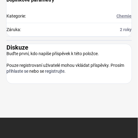
Kategorie
:
Chemie
Záruka
:
2 roky
Diskuze
Buďte první, kdo napíše příspěvek k této položce.
Pouze registrovaní uživatelé mohou vkládat příspěvky. Prosím
přihlaste se
nebo se
registrujte
.
Z
á
p