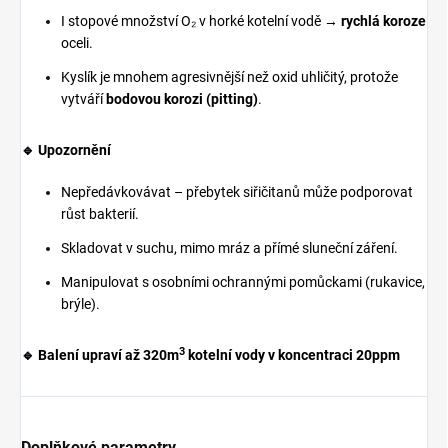
I stopové množství O₂ v horké kotelní vodě →
rychlá koroze
oceli.
Kyslík je mnohem agresivnější než oxid uhličitý, protože
vytváří
bodovou korozi (pitting)
.
🔹 Upozornění
Nepředávkovávat – přebytek siřičitanů může podporovat
růst bakterií.
Skladovat v suchu, mimo mráz a přímé sluneční záření.
Manipulovat s osobními ochrannými pomůckami (rukavice,
brýle).
3
🔹 Balení upraví až 320m
kotelní vody v koncentraci 20ppm
Doplňkové parametry