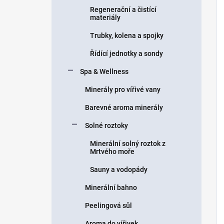
Regenerační a čistící
materiály
Trubky, kolena a spojky
Řídící jednotky a sondy
Spa & Wellness
Minerály pro vířivé vany
Barevné aroma minerály
Solné roztoky
Minerální solný roztok z
Mrtvého moře
Sauny a vodopády
Minerální bahno
Peelingová sůl
Aroma do vířivek