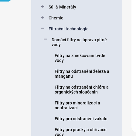
n
Sůl & Minerály
í
p
Chemie
a
n
Filtrační technologie
e
Domácí filtry na úpravu pitné
l
vody
Filtry na změkčovaní tvrdé
vody
Filtry na odstranění železa a
manganu
Filtry na odstranění chlóru a
organických sloučenin
Filtry pro mineralizaci a
neutralizaci
Filtry pro odstranění zákalu
Filtry pro pračky a ohřívače
vody