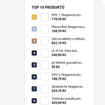
TOP 10 PRODUKTŮ
DPD 1, Reagencie pro
měření chloru, bromu,
178,50 Kč
ozonu a oxidu chloričitého
Phenol Red, Reagencie pro
měření pH
168,70 Kč
Olej na válečky a stříkací
zařícení - laminování
822,10 Kč
CL PLUS, Chlor šok
anorganický 1kg
240,80 Kč
pH MINUS granulát ke
snížení hodnot pH
95 Kč
DPD 3, Reagencie pro
měření celkového chloru,
168,70 Kč
ozonu a chloraminu
Alkalinity M, Reagencie
pro měření alkality
234,70 Kč
Testovací proužky pro
měření chloru, ph, alkality,
435,60 Kč