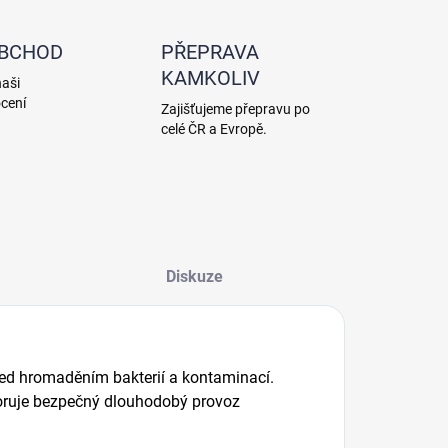
OBCHOD
PŘEPRAVA
KAMKOLIV
naši
cení
Zajišťujeme přepravu po
celé ČR a Evropě.
Diskuze
ed hromaděním bakterií a kontaminací.
oruje bezpečný dlouhodobý provoz