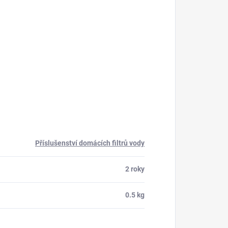
Příslušenství domácích filtrů vody
2 roky
0.5 kg