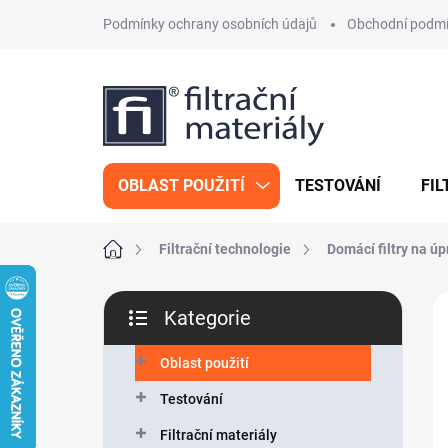
Přejít
Podmínky ochrany osobních údajů
Obchodní podm
na
obsah
OBLAST POUŽITÍ
TESTOVÁNÍ
FIL
Domů
Filtrační technologie
Domácí filtry na úp
P
Kategorie
o
Přeskočit
s
kategorie
t
Oblast použití
r
Testování
a
n
Filtrační materiály