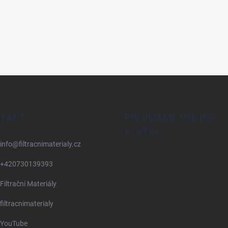
TAKT
PŘIJÍMÁME ONLINE
PLATBY
info
@
filtracnimaterialy.cz
+420730139393
Filtrační Materiály
filtracnimaterialy
YouTube