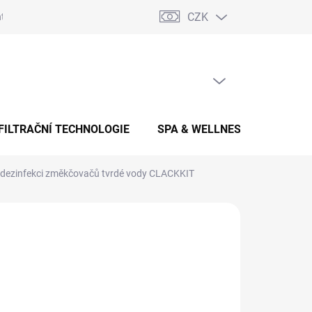
CZK
takty
Zpětný odběr elektrozařízení
Blog
PRÁZDNÝ KOŠÍK
NÁKUPNÍ
KOŠÍK
FILTRAČNÍ TECHNOLOGIE
SPA & WELLNESS
AKCE
 dezinfekci změkčovačů tvrdé vody CLACKKIT
722,50 Kč
/ ks
0 Kč bez DPH
ADEM