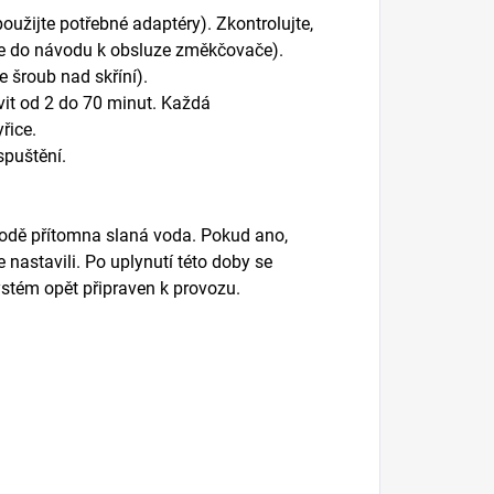
oužijte potřebné adaptéry). Zkontrolujte,
 se do návodu k obsluze změkčovače).
e šroub nad skříní).
avit od 2 do 70 minut. Každá
řice.
spuštění.
vodě přítomna slaná voda. Pokud ano,
e nastavili. Po uplynutí této doby se
ystém opět připraven k provozu.