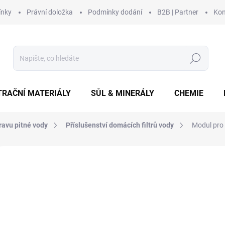
ínky
Právní doložka
Podmínky dodání
B2B | Partner
Kon
Hledat
TRAČNÍ MATERIÁLY
SŮL & MINERÁLY
CHEMIE
ravu pitné vody
Příslušenství domácích filtrů vody
Modul pro
Neohodnoceno
Podrobnosti hodnocení
ZNAČKA:
CLACK
NOVINKA
2 
2 25
Měrná
SKL