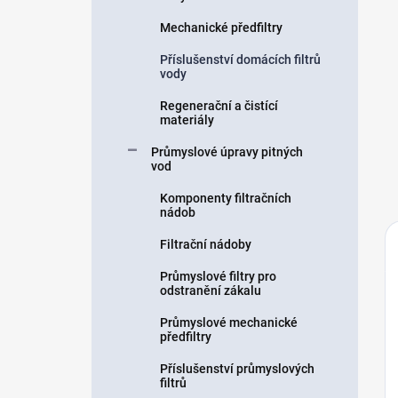
Mechanické předfiltry
Příslušenství domácích filtrů
vody
Regenerační a čistící
materiály
Průmyslové úpravy pitných
vod
Komponenty filtračních
nádob
Filtrační nádoby
Průmyslové filtry pro
odstranění zákalu
Průmyslové mechanické
předfiltry
Příslušenství průmyslových
filtrů