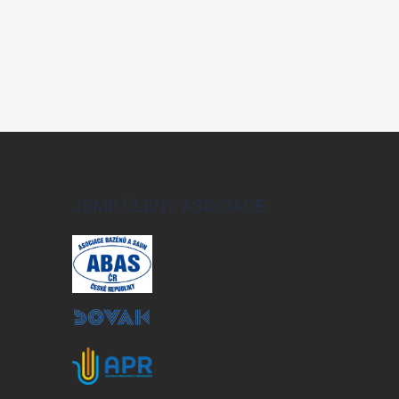
JSME ČLENY ASOCIACE