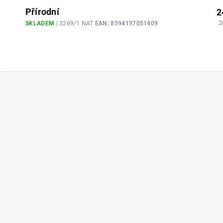
Přírodní
2
2
SKLADEM
| 3269/1 NAT
EAN:
8594197051409