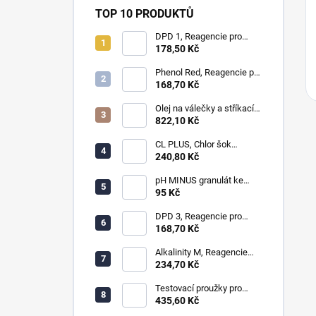
TOP 10 PRODUKTŮ
DPD 1, Reagencie pro
měření chloru, bromu,
178,50 Kč
ozonu a oxidu chloričitého
Phenol Red, Reagencie pro
měření pH
168,70 Kč
Olej na válečky a stříkací
zařícení - laminování
822,10 Kč
CL PLUS, Chlor šok
anorganický 1kg
240,80 Kč
pH MINUS granulát ke
snížení hodnot pH
95 Kč
DPD 3, Reagencie pro
měření celkového chloru,
168,70 Kč
ozonu a chloraminu
Alkalinity M, Reagencie
pro měření alkality
234,70 Kč
Testovací proužky pro
měření chloru, ph, alkality,
435,60 Kč
celkové tvrdosti a cya