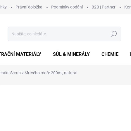
ínky
Právní doložka
Podmínky dodání
B2B | Partner
Kon
Hledat
TRAČNÍ MATERIÁLY
SŮL & MINERÁLY
CHEMIE
erální Scrub z Mrtvého moře 200ml, natural
Neohodnoceno
Podrobnosti hodnocení
ZNAČKA:
FI SPA
od
od
20
Měrná
Zv
cena: