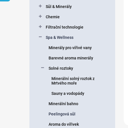
n
Sůl & Minerály
í
p
Chemie
a
n
Filtrační technologie
e
Spa & Wellness
l
Minerály pro vířivé vany
Barevné aroma minerály
Solné roztoky
Minerální solný roztok z
Mrtvého moře
Sauny a vodopády
Minerální bahno
Peelingová sůl
Aroma do vířivek