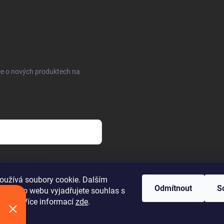
ce o nových produktech na
sobních údajů
oužívá soubory cookie. Dalším
Odmítnout
S
 tohoto webu vyjadřujete souhlas s
váním. Více informací
zde
.
áva vyhrazena.
Upravit nastavení cookies