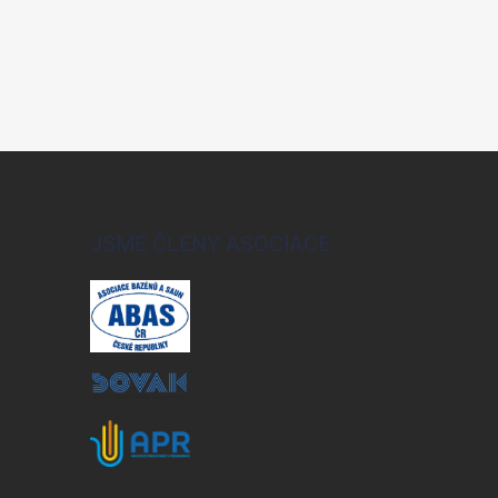
JSME ČLENY ASOCIACE