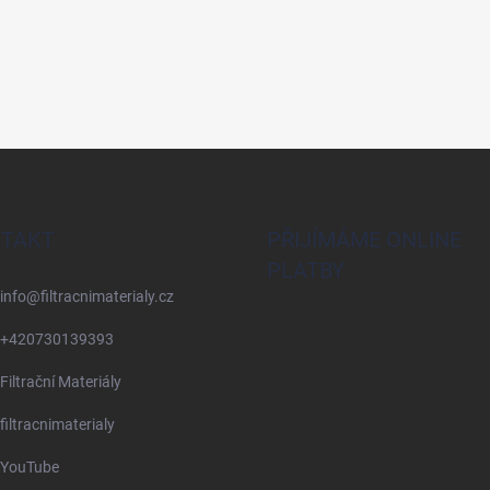
TAKT
PŘIJÍMÁME ONLINE
PLATBY
info
@
filtracnimaterialy.cz
+420730139393
Filtrační Materiály
filtracnimaterialy
YouTube