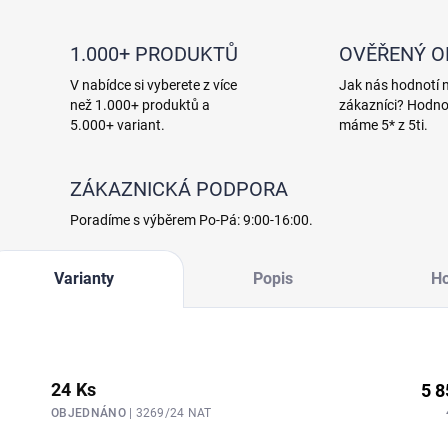
1.000+ PRODUKTŮ
OVĚŘENÝ 
V nabídce si vyberete z více
Jak nás hodnotí 
než 1.000+ produktů a
zákazníci? Hodno
5.000+ variant.
máme 5* z 5ti.
ZÁKAZNICKÁ PODPORA
Poradíme s výběrem Po-Pá: 9:00-16:00.
Varianty
Popis
H
24 Ks
5 8
OBJEDNÁNO
| 3269/24 NAT