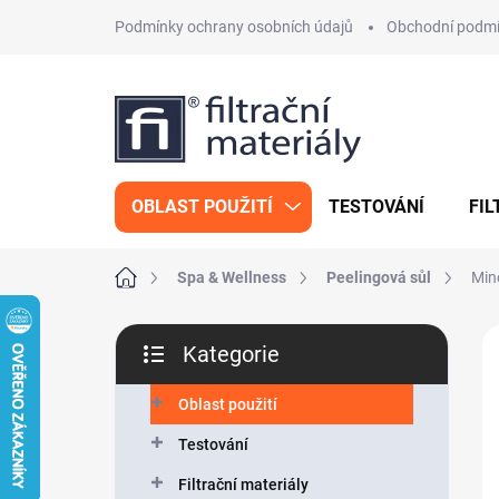
Přejít
Podmínky ochrany osobních údajů
Obchodní podm
na
obsah
OBLAST POUŽITÍ
TESTOVÁNÍ
FIL
Domů
Spa & Wellness
Peelingová sůl
Min
P
Kategorie
o
Přeskočit
s
kategorie
t
Oblast použití
r
Testování
a
n
Filtrační materiály