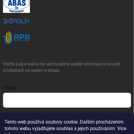
ODEBÍRAT NEWSLETTER
Vložte svůj e-mail a my vám budeme zasílat informace o nových
produktech na našem e-shopu.
E-MAIL
Vložením e-mailu souhlasíte s
podmínkami ochrany osobních údajů
Tento web používá soubory cookie. Dalším procházením
Přihlásit se
tohoto webu vyjadřujete souhlas s jejich používáním. Více