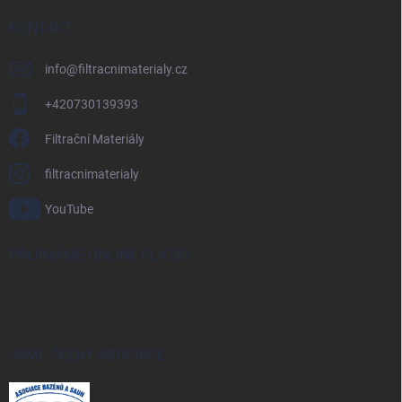
KONTAKT
info
@
filtracnimaterialy.cz
+420730139393
Filtrační Materiály
filtracnimaterialy
YouTube
PŘIJÍMÁME ONLINE PLATBY
JSME ČLENY ASOCIACE