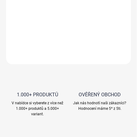
Filtrační materiál se zaoblenou zrnitostí
Filtrační materiál s drsným povrchem
Alkalicky reaktivní zrna potažená katalytickou vrstvou
oxidu manganičitého
DETAILNÍ INFORMACE
ZEPTAT SE
HLÍDAT
1.000+ PRODUKTŮ
OVĚŘENÝ OBCHOD
V nabídce si vyberete z více než
Jak nás hodnotí naši zákazníci?
1.000+ produktů a 5.000+
Hodnocení máme 5* z 5ti.
variant.