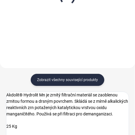
manganu
železa a sirovodíku
2 317,20 Kč
119,80 Kč
od
1 915 Kč bez DPH
od 99 Kč bez DPH
Do košíku
Detail
Zobrazit všechny související produkty
Akdolit® Hydrolit Mn je zrnitý filtrační materiál se zaoblenou
zrnitou formou a drsným povrchem. Skládá se z mírně alkalických
reaktivních zrn potažených katalytickou vrstvou oxidu
manganičitého. Používá se při filtraci pro demanganizaci.
25 Kg