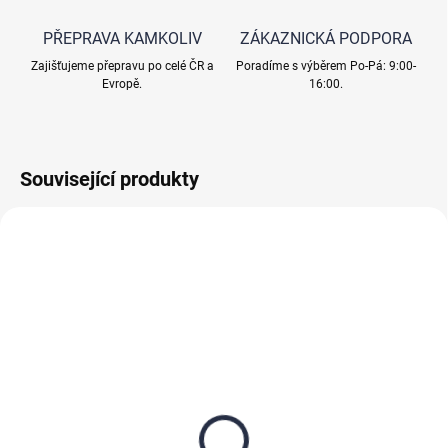
PŘEPRAVA KAMKOLIV
ZÁKAZNICKÁ PODPORA
Zajišťujeme přepravu po celé ČR a
Poradíme s výběrem Po-Pá: 9:00-
Evropě.
16:00.
Související produkty
SKLADEM
SKLADEM
Birm filtrační materiál k
Katalox Light
odstranění železa a
odstraňování manganu,