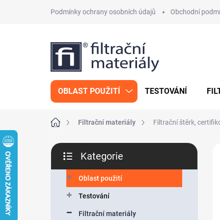
Přejít
Podmínky ochrany osobních údajů
Obchodní podm
na
obsah
OBLAST POUŽITÍ
TESTOVÁNÍ
FIL
Domů
Filtrační materiály
Filtrační štěrk, cert
P
Kategorie
o
Přeskočit
s
kategorie
t
Oblast použití
r
Testování
a
n
Filtrační materiály