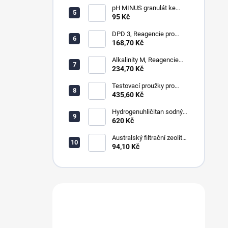
pH MINUS granulát ke
snížení hodnot pH
95 Kč
DPD 3, Reagencie pro
měření celkového chloru,
168,70 Kč
ozonu a chloraminu
Alkalinity M, Reagencie
pro měření alkality
234,70 Kč
Testovací proužky pro
měření chloru, ph, alkality,
435,60 Kč
celkové tvrdosti a cya
Hydrogenuhličitan sodný
NaHCO3, soda bicarbona,
620 Kč
alkalita
Australský filtrační zeolit
ZeoPure 0,5-1,2mm
94,10 Kč
Máte dotaz?
Obraťte se na nás.