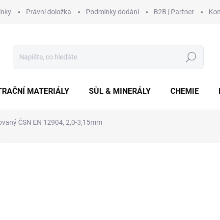
ínky
Právní doložka
Podmínky dodání
B2B | Partner
Kon
Hledat
TRAČNÍ MATERIÁLY
SŮL & MINERÁLY
CHEMIE
ifikovaný ČSN EN 12904, 2,0-3,15mm
Neohodnoceno
Podrobnosti hodnocení
ZNAČKA:
WOLFF & MÜ
od
od
20
Měrná
Zv
cena: