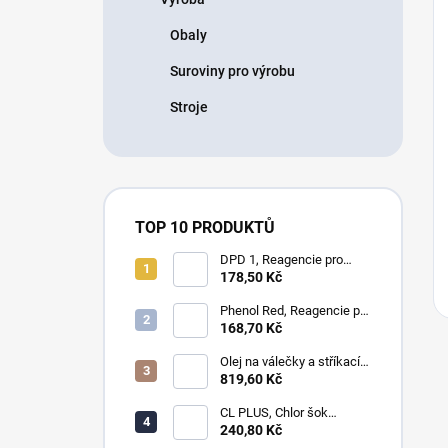
Obaly
Suroviny pro výrobu
Stroje
TOP 10 PRODUKTŮ
DPD 1, Reagencie pro
měření chloru, bromu,
178,50 Kč
ozonu a oxidu chloričitého
Phenol Red, Reagencie pro
měření pH
168,70 Kč
Olej na válečky a stříkací
zařícení - laminování
819,60 Kč
CL PLUS, Chlor šok
anorganický 1kg
240,80 Kč