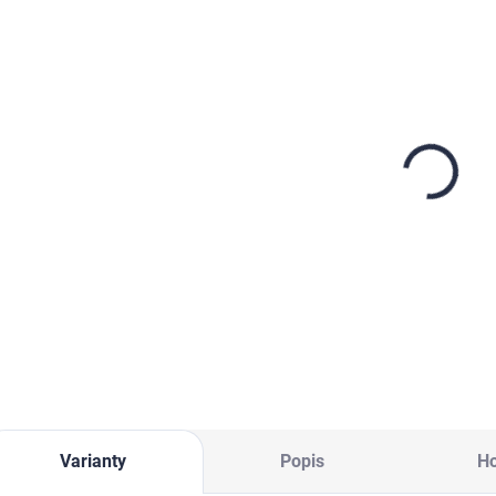
SKLADEM
Filtrační perlit
AquaPerl ČSN
EN 12905.
4,5Kg
629 Kč
519,80 Kč bez DPH
Detail
Varianty
Popis
H