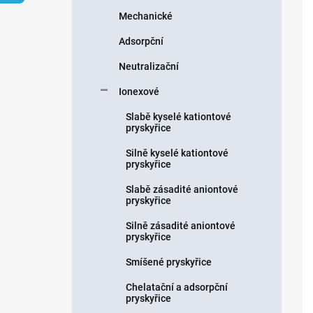
n
Mechanické
í
p
Adsorpční
a
n
Neutralizační
e
Ionexové
l
Slabě kyselé kationtové
pryskyřice
Silně kyselé kationtové
pryskyřice
Slabě zásadité aniontové
pryskyřice
Silně zásadité aniontové
pryskyřice
Smíšené pryskyřice
Chelatační a adsorpční
pryskyřice