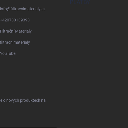
PLATBY
info
@
filtracnimaterialy.cz
+420730139393
Filtrační Materiály
filtracnimaterialy
YouTube
ce o nových produktech na