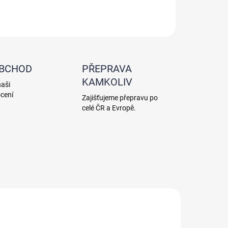
ZEPTAT SE
HLÍDAT
OBCHOD
PŘEPRAVA
KAMKOLIV
naši
cení
Zajišťujeme přepravu po
celé ČR a Evropě.