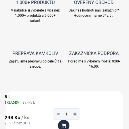
1.000+ PRODUKTŮ
OVĚŘENÝ OBCHOD
V nabídce si vyberete z více než
Jak nás hodnotí naši zákazníci?
1.000+ produktů a 5.000+
Hodnocení máme 5* z 5ti.
variant.
PŘEPRAVA KAMKOLIV
ZÁKAZNICKÁ PODPORA
Zajišťujeme přepravu po celé ČR a
Poradíme s výběrem Po-Pá: 9:00-
Evropě.
16:00.
5 L
| 894/5 L
SKLADEM
−
+
248 Kč
/ ks
205 Kč bez DPH