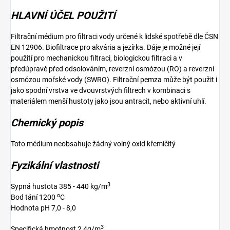
HLAVNÍ ÚČEL POUŽITÍ
Filtrační médium pro filtraci vody určené k lidské spotřebě dle ČSN
EN 12906. Biofiltrace pro akvária a jezírka. Dáje je možné její
použití pro mechanickou filtraci, biologickou filtraci a v
předúpravě před odsolováním, reverzní osmózou (RO) a reverzní
osmózou mořské vody (SWRO). Filtrační pemza může být použit i
jako spodní vrstva ve dvouvrstvých filtrech v kombinaci s
materiálem menší hustoty jako jsou antracit, nebo aktivní uhlí.
Chemický popis
Toto médium neobsahuje žádný volný oxid křemičitý
Fyzikální vlastnosti
3
Sypná hustota 385 - 440 kg/m
o
Bod tání 1200
C
Hodnota pH 7,0 - 8,0
3
Specifická hmotnost 2,4g/m