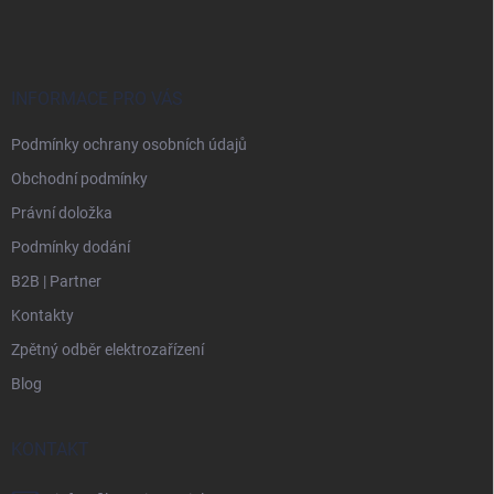
á
p
a
t
í
INFORMACE PRO VÁS
Podmínky ochrany osobních údajů
Obchodní podmínky
Právní doložka
Podmínky dodání
B2B | Partner
Kontakty
Zpětný odběr elektrozařízení
Blog
KONTAKT