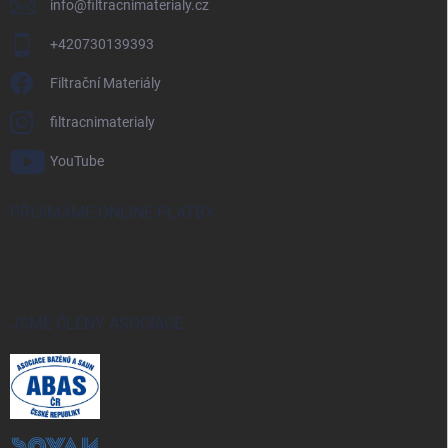
info
@
filtracnimaterialy.cz
+420730139393
Filtrační Materiály
filtracnimaterialy
YouTube
PŘIJÍMÁME ONLINE PLATBY
JSME ČLENY ASOCIACE