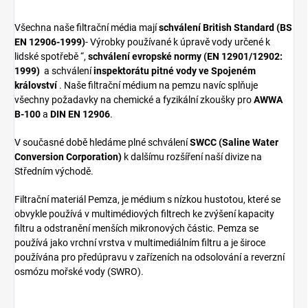
Všechna naše filtrační média mají
schválení British Standard (BS
EN 12906-1999)
- Výrobky používané k úpravě vody určené k
lidské spotřebě “,
schválení evropské normy (EN 12901/12902:
1999)
a schválení
inspektorátu pitné vody ve Spojeném
království
. Naše filtrační médium na pemzu navíc splňuje
všechny požadavky na chemické a fyzikální zkoušky pro
AWWA
B-100
a
DIN EN 12906
.
V současné době hledáme plné schválení
SWCC (Saline Water
Conversion Corporation)
k dalšímu rozšíření naší divize na
Středním východě.
Filtrační materiál Pemza, je médium s nízkou hustotou, které se
obvykle používá v multimédiových filtrech ke zvýšení kapacity
filtru a odstranění menších mikronových částic. Pemza se
používá jako vrchní vrstva v multimediálním filtru a je široce
používána pro předúpravu v zařízeních na odsolování a reverzní
osmózu mořské vody (SWRO).