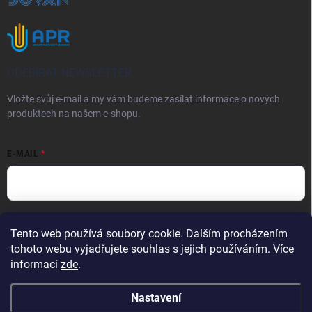
ODEBÍRAT NEWSLETTER
Vložte svůj e-mail a my vám budeme zasílat informace o nových
produktech na našem e-shopu.
E-MAIL
Vložením e-mailu souhlasíte s
podmínkami ochrany osobních údajů
Tento web používá soubory cookie. Dalším procházením
Přihlásit se
tohoto webu vyjadřujete souhlas s jejich používáním. Více
informací
zde
.
Nastavení