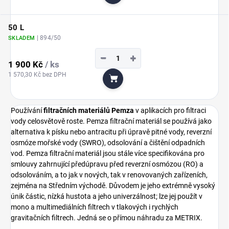
Do košíku
50 L
| 894/50
SKLADEM
−
+
1 900 Kč
/ ks
1 570,30 Kč bez DPH
Do košíku
Používání
filtračních materiálů Pemza
v aplikacích pro filtraci
vody celosvětově roste. Pemza filtrační materiál se používá jako
alternativa k písku nebo antracitu při úpravě pitné vody, reverzní
osmóze mořské vody (SWRO), odsolování a čištění odpadních
vod. Pemza filtrační materiál jsou stále více specifikována pro
smlouvy zahrnující předúpravu před reverzní osmózou (RO) a
odsolováním, a to jak v nových, tak v renovovaných zařízeních,
zejména na Středním východě. Důvodem je jeho extrémně vysoký
únik částic, nízká hustota a jeho univerzálnost; lze jej použít v
mono a multimediálních filtrech v tlakových i rychlých
gravitačních filtrech. Jedná se o přímou náhradu za METRIX.