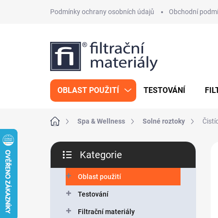
Přejít
Podmínky ochrany osobních údajů
Obchodní podm
na
obsah
OBLAST POUŽITÍ
TESTOVÁNÍ
FIL
Domů
Spa & Wellness
Solné roztoky
Čistí
P
Kategorie
o
Přeskočit
s
kategorie
t
Oblast použití
r
Testování
a
n
Filtrační materiály