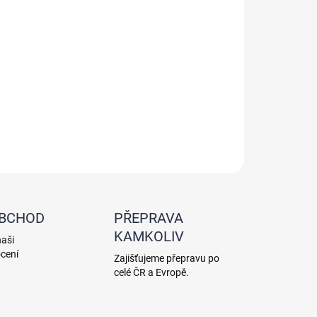
Pro systémy dávkování solných roztoků
Pro systémy vývoje páry
Rychlý nástup účinnosti
Dokonalé čistící účinky
LNÍ INFORMACE
ZEPTAT SE
HLÍDAT
OBCHOD
PŘEPRAVA
KAMKOLIV
naši
cení
Zajišťujeme přepravu po
celé ČR a Evropě.