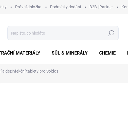
ínky
Právní doložka
Podmínky dodání
B2B | Partner
Kon
Hledat
TRAČNÍ MATERIÁLY
SŮL & MINERÁLY
CHEMIE
cí a dezinfekční tablety pro Soldos
Neohodnoceno
Podrobnosti hodnocení
ZNAČKA:
FILTRILO
od
od
82
Měrná
Zv
cena: