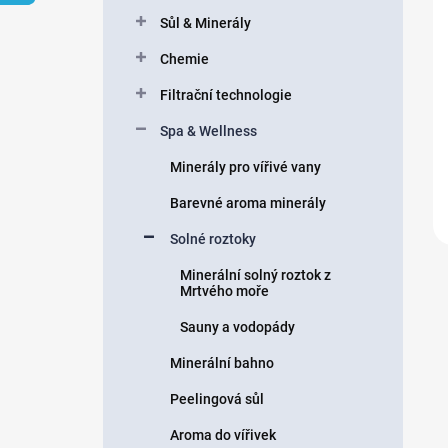
n
Sůl & Minerály
í
p
Chemie
a
n
Filtrační technologie
e
Spa & Wellness
l
Minerály pro vířivé vany
Barevné aroma minerály
Solné roztoky
Minerální solný roztok z
Mrtvého moře
Sauny a vodopády
Minerální bahno
Peelingová sůl
Aroma do vířivek