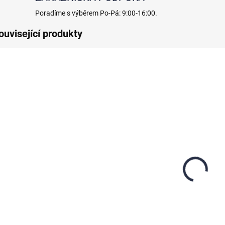
Poradíme s výběrem Po-Pá: 9:00-16:00.
ouvisející produkty
NOVINKA
NOVINKA
SKLADEM
SKLADEM
Solný roztok
Solný roztok
So
pro sauny z
pro sauny z
pr
mořské soli 5%,
Mrtvého moře
vo
5L
5%, 5L
M
681,80 Kč
998 Kč
od
5%
563,50 Kč bez DPH
824,80 Kč bez DPH
od
DP
Detail
Detail