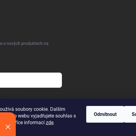
ce o nových produktech na
sobních údajů
oužívá soubory cookie. Dalším
Odmítnout
S
 tohoto webu vyjadřujete souhlas s
váním. Více informací
zde
.
áva vyhrazena.
Upravit nastavení cookies