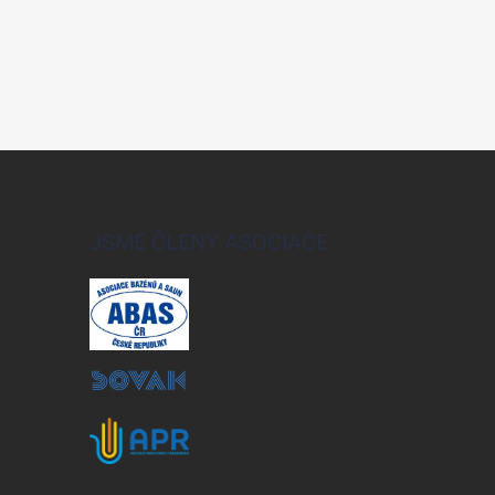
JSME ČLENY ASOCIACE