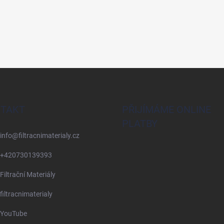
TAKT
PŘIJÍMÁME ONLINE
PLATBY
info
@
filtracnimaterialy.cz
+420730139393
Filtrační Materiály
filtracnimaterialy
YouTube