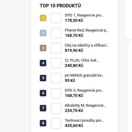
TOP 10 PRODUKTŮ
DPD 1, Reagencie pro
měření chloru, bromu,
178,50 Kč
ozonu a oxidu chloričitého
Phenol Red, Reagencie pro
měření pH
168,70 Kč
Olej na válečky a stříkací
zařícení - laminování
819,90 Kč
CL PLUS, Chlor šok
anorganický 1kg
240,80 Kč
pH MINUS granulát ke
snížení hodnot pH
95 Kč
DPD 3, Reagencie pro
měření celkového chloru,
168,70 Kč
ozonu a chloraminu
Alkalinity M, Reagencie
pro měření alkality
234,70 Kč
Testovací proužky pro
měření chloru, ph, alkality,
435,60 Kč
celkové tvrdosti a cya